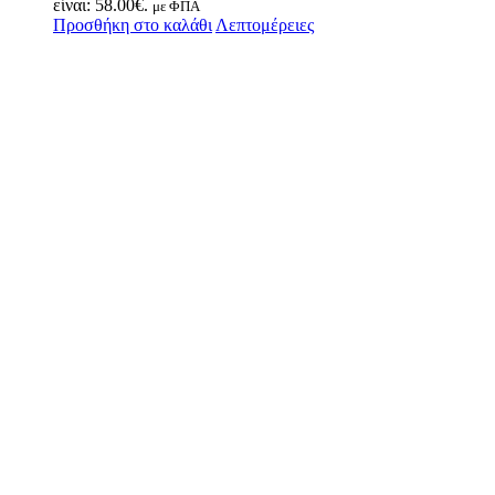
είναι: 58.00€.
με ΦΠΑ
Προσθήκη στο καλάθι
Λεπτομέρειες