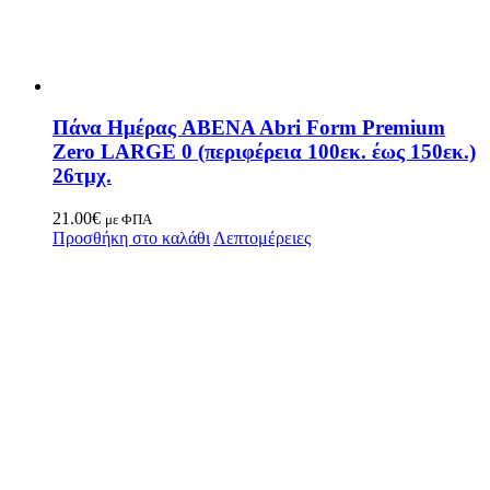
Πάνα Ημέρας ABENA Abri Form Premium
Zero LARGE 0 (περιφέρεια 100εκ. έως 150εκ.)
26τμχ.
21.00
€
με ΦΠΑ
Προσθήκη στο καλάθι
Λεπτομέρειες