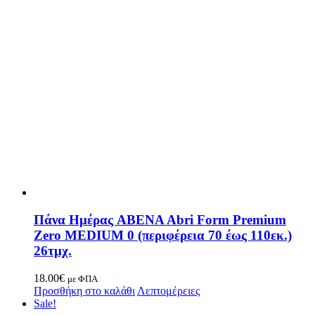
Πάνα Ημέρας ABENA Abri Form Premium
Zero MEDIUM 0 (περιφέρεια 70 έως 110εκ.)
26τμχ.
18.00
€
με ΦΠΑ
Προσθήκη στο καλάθι
Λεπτομέρειες
Sale!