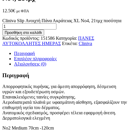
12.50
€
με ΦΠΑ
Cliniva Slip Ανοιχτή Πάνα Ακράτειας XL No4, 21τμχ ποσότητα
Προσθήκη στο καλάθι
Κωδικός προϊόντος:
151586
Κατηγορία:
ΠΑΝΕΣ
ΑΥΤΟΚΟΛΛΗΤΕΣ ΗΜΕΡΑΣ
Ετικέτα:
Cliniva
Περιγραφή
Επιπλέον πληροφορίες
Αξιολογήσεις (0)
Περιγραφή
Απορροφητικός πυρήνας, για άμεση απορρόφηση, δέσμευση
υγρών και εξουδετέρωση οσμών.
Επανακλειόμενες ταινίες συγκράτησης.
Αεροδιαπερατά πλαϊνά με υφασμάτινη αίσθηση, εξασφαλίζουν την
επιθυμητή υγεία του δέρματος.
Ανατομικός σχεδιασμός, προσφέρει τέλεια εφαρμογή άνεση.
Δερματολογικά ελεγμένη
No2 Medium 70cm -120cm