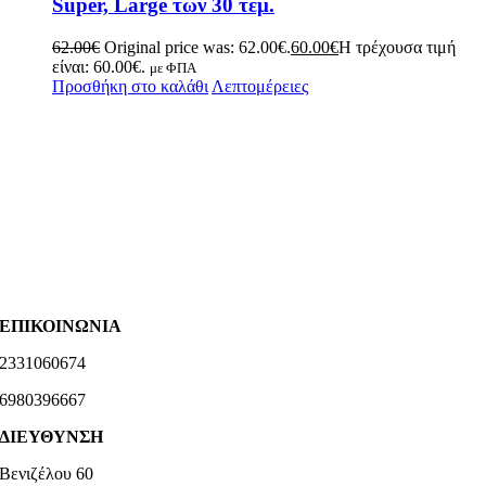
Super, Large των 30 τεμ.
62.00
€
Original price was: 62.00€.
60.00
€
Η τρέχουσα τιμή
είναι: 60.00€.
με ΦΠΑ
Προσθήκη στο καλάθι
Λεπτομέρειες
ΕΠΙΚΟΙΝΩΝΙΑ
2331060674
6980396667
ΔΙΕΥΘΥΝΣΗ
Βενιζέλου 60