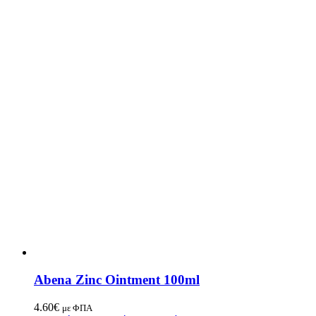
Abena Zinc Ointment 100ml
4.60
€
με ΦΠΑ