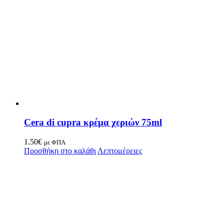
Cera di cupra κρέμα χεριών 75ml
1.50
€
με ΦΠΑ
Προσθήκη στο καλάθι
Λεπτομέρειες