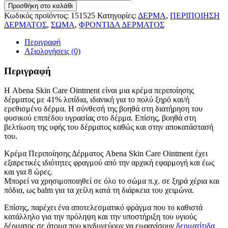
Προσθήκη στο καλάθι
Κωδικός προϊόντος:
151525
Κατηγορίες:
ΔΕΡΜΑ
,
ΠΕΡΙΠΟΙΗΣΗ
ΔΕΡΜΑΤΟΣ
,
ΣΩΜΑ
,
ΦΡΟΝΤΙΔΑ ΔΕΡΜΑΤΟΣ
Περιγραφή
Αξιολογήσεις (0)
Περιγραφή
Η Abena Skin Care Ointment είναι μια κρέμα περιποίησης
δέρματος με 41% λιπίδια, ιδανική για το πολύ ξηρό και/ή
ερεθισμένο δέρμα. Η σύνθεσή της βοηθά στη διατήρηση του
φυσικού επιπέδου υγρασίας στο δέρμα. Επίσης, βοηθά στη
βελτίωση της υφής του δέρματος καθώς και στην αποκατάστασή
του.
Κρέμα Περιποίησης Δέρματος Abena Skin Care Ointment έχει
εξαιρετικές ιδιότητες φραγμού από την αρχική εφαρμογή και έως
και για 8 ώρες.
Μπορεί να χρησιμοποιηθεί σε όλο το σώμα π.χ. σε ξηρά χέρια και
πόδια, ως balm για τα χείλη κατά τη διάρκεια του χειμώνα.
Επίσης, παρέχει ένα αποτελεσματικό φράγμα που το καθιστά
κατάλληλο για την πρόληψη και την υποστήριξη του υγιούς
δέρματος σε άτομα που κινδυνεύουν να εμφανίσουν
δερματίτιδα