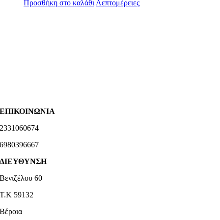
Προσθήκη στο καλάθι
Λεπτομέρειες
ΕΠΙΚΟΙΝΩΝΙΑ
2331060674
6980396667
ΔΙΕΥΘΥΝΣΗ
Βενιζέλου 60
Τ.Κ 59132
Βέροια