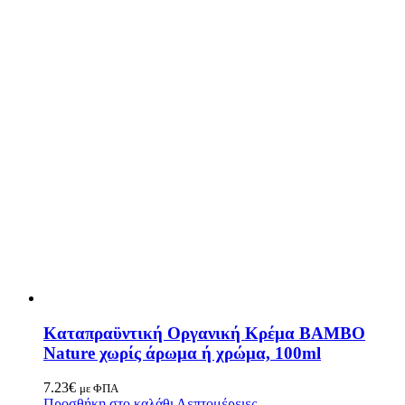
Καταπραϋντική Οργανική Κρέμα BAMBO
Nature χωρίς άρωμα ή χρώμα, 100ml
7.23
€
με ΦΠΑ
Προσθήκη στο καλάθι
Λεπτομέρειες