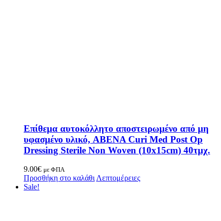
Επίθεμα αυτοκόλλητο αποστειρωμένο από μη
υφασμένο υλικό, ABENA Curi Med Post Op
Dressing Sterile Non Woven (10x15cm) 40τμχ.
9.00
€
με ΦΠΑ
Προσθήκη στο καλάθι
Λεπτομέρειες
Sale!