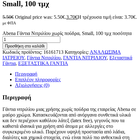
Small, 100 τμχ
5.50
€
Original price was: 5.50€.
3.70
€
Η τρέχουσα τιμή είναι: 3.70€.
με ΦΠΑ
Abena Γάντια Νιτριλίου χωρίς πούδρα, Small, 100 τμχ ποσότητα
Προσθήκη στο καλάθι
Κωδικός προϊόντος:
16161713
Κατηγορίες:
ΑΝΑΛΩΣΙΜΑ
ΙΑΤΡΕΙΟΥ
,
Γάντια Νιτριλίου
,
ΓΑΝΤΙΑ ΝΙΤΡΙΛΙΟΥ
,
Εξεταστικά
Γάντια
,
ΕΞΕΤΑΣΤΙΚΑ ΓΑΝΤΙΑ
Περιγραφή
Επιπλέον πληροφορίες
Αξιολογήσεις (0)
Περιγραφή
Γάντια νιτριλίου μιας χρήσης χωρίς πούδρα της εταιρείας Abena σε
μαύρο χρώμα. Κατασκευάζονται από ανόργανα συνθετικά υλικά
και δεν περιέχουν καθόλου λάτεξ (latex free), γεγονός που τα
καθιστά ιδανικά για χρήση από άτομα με αλλεργίες στο
συγκεκριμένο υλικό. Παρέχουν υψηλή προστασία από λάδια,
διαλύτες και χημικά στοιχεία, ενώ είναι πολύ πιο ανθεκτικά στη