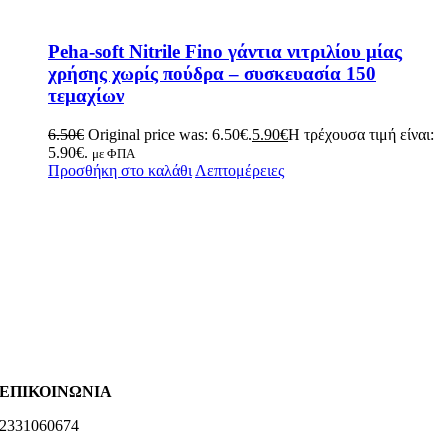
Peha-soft Nitrile Fino γάντια νιτριλίου μίας
χρήσης χωρίς πούδρα – συσκευασία 150
τεμαχίων
6.50
€
Original price was: 6.50€.
5.90
€
Η τρέχουσα τιμή είναι:
5.90€.
με ΦΠΑ
Προσθήκη στο καλάθι
Λεπτομέρειες
ΕΠΙΚΟΙΝΩΝΙΑ
2331060674