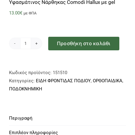
Υφασμάτινος Νάρθηκας Comodi Hallux με gel
13.00
€
με ΦΠΑ
Προσθήκη στο καλάθι
Υφασμάτινος
Νάρθηκας
Comodi
Hallux
Κωδικός προϊόντος:
151510
με
Κατηγορίες:
ΕΙΔΗ ΦΡΟΝΤΙΔΑΣ ΠΟΔΙΟΥ
,
ΟΡΘΟΠΑΙΔΙΚΑ
,
gel
ΠΟΔΟΚΝΗΜΙΚΗ
ποσότητα
Περιγραφή
Επιπλέον πληροφορίες