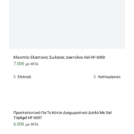
Κλειστός Ελαστικός Σωλήνας Δακτύλου Gel HF-6050
7.00
€
με ΦΠΑ
Επιλογή
Λεπτομέρειες
Αυτό
το
προϊόν
έχει
πολλαπλές
Προστατευτικό Για Το Κότσι-Διαχωριστικό Διπλό Με Gel
Tripligel HF 6057
παραλλαγές.
6.00
€
με ΦΠΑ
Οι