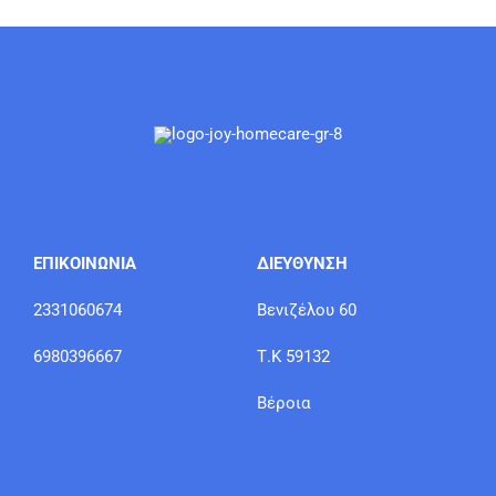
Οι
του
επιλογές
προϊόντος
μπορούν
να
επιλεγούν
στη
σελίδα
του
προϊόντος
ΕΠΙΚΟΙΝΩΝΙΑ
ΔΙΕΥΘΥΝΣΗ
2331060674
Βενιζέλου 60
6980396667
Τ.Κ 59132
Βέροια