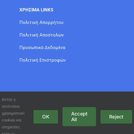
ΧΡΗΣΙΜΑ LINKS
Πολιτική Απορρήτου
Πολιτική Αποστολών
Προσωπικά Δεδομένα
Πολιτική Επιστροφών
Αυτός ο
ιστότοπος
Accept
χρησιμοποιεί
OK
Reject
All
cookies και
© Copyright 2021 GFT /
www.site-eshop.gr
υπηρεσίες
τρίτων.