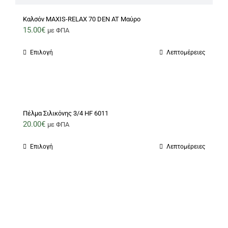
Καλσόν MAXIS-RELAX 70 DEN AT Μαύρο
15.00
€
με ΦΠΑ
Επιλογή
Λεπτομέρειες
Αυτό
το
προϊόν
έχει
πολλαπλές
Πέλμα Σιλικόνης 3/4 HF 6011
παραλλαγές.
20.00
€
με ΦΠΑ
Οι
Επιλογή
Λεπτομέρειες
Αυτό
επιλογές
το
μπορούν
προϊόν
να
έχει
επιλεγούν
πολλαπλές
στη
παραλλαγές.
σελίδα