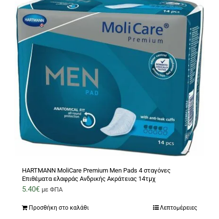
HARTMANN MoliCare Premium Men Pads 4 σταγόνες
Επιθέματα ελαφράς Aνδρικής Aκράτειας 14τμχ
5.40
€
με ΦΠΑ
Προσθήκη στο καλάθι
Λεπτομέρειες