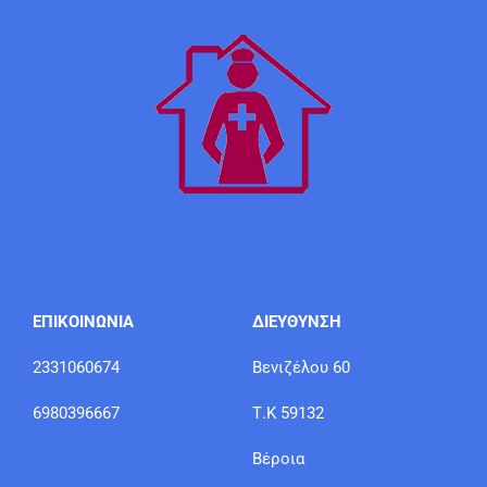
ΕΠΙΚΟΙΝΩΝΙΑ
ΔΙΕΥΘΥΝΣΗ
2331060674
Βενιζέλου 60
6980396667
Τ.Κ 59132
Βέροια