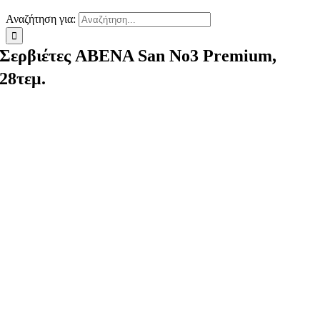
Αναζήτηση για:
Σερβιέτες ABENA San No3 Premium,
28τεμ.