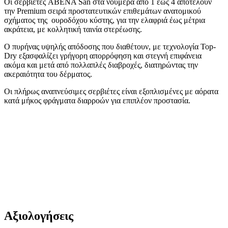
Οι σερβιέτες ABENA San στα νούμερα από 1 έως 4 αποτελούν
την Premium σειρά προστατευτικών επιθεμάτων ανατομικού
σχήματος της ουροδόχου κύστης, για την ελαφριά έως μέτρια
ακράτεια, με κολλητική ταινία στερέωσης.
Ο πυρήνας υψηλής απόδοσης που διαθέτουν, με τεχνολογία Top-
Dry εξασφαλίζει γρήγορη απορρόφηση και στεγνή επιφάνεια
ακόμα και μετά από πολλαπλές διαβροχές, διατηρώντας την
ακεραιότητα του δέρματος.
Οι πλήρως αναπνεύσιμες σερβιέτες είναι εξοπλισμένες με αόρατα
κατά μήκος φράγματα διαρροών για επιπλέον προστασία.
Αξιολογήσεις