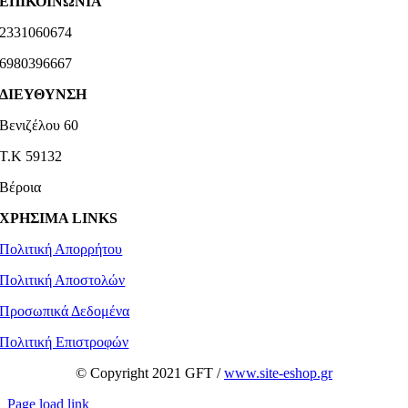
ΕΠΙΚΟΙΝΩΝΙΑ
2331060674
6980396667
ΔΙΕΥΘΥΝΣΗ
Βενιζέλου 60
Τ.Κ 59132
Βέροια
ΧΡΗΣΙΜΑ LINKS
Πολιτική Απορρήτου
Πολιτική Αποστολών
Προσωπικά Δεδομένα
Πολιτική Επιστροφών
© Copyright 2021 GFT /
www.site-eshop.gr
Page load link