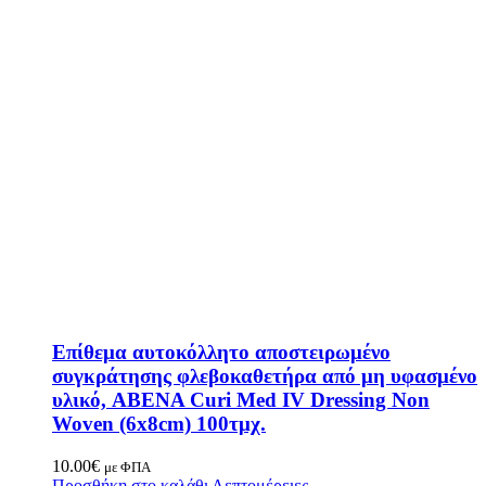
Επίθεμα αυτοκόλλητο αποστειρωμένο
συγκράτησης φλεβοκαθετήρα από μη υφασμένο
υλικό, ABENA Curi Med IV Dressing Non
Woven (6x8cm) 100τμχ.
10.00
€
με ΦΠΑ
Προσθήκη στο καλάθι
Λεπτομέρειες