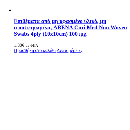
Επιθέματα από μη υφασμένο υλικό, μη
αποστειρωμένα, ABENA Curi Med Non Woven
Swabs 4ply (10x10cm) 100τμχ.
1.80
€
με ΦΠΑ
Προσθήκη στο καλάθι
Λεπτομέρειες