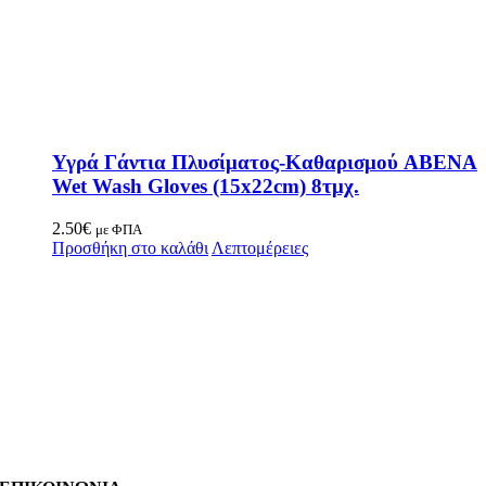
Υγρά Γάντια Πλυσίματος-Καθαρισμού ABENA
Wet Wash Gloves (15x22cm) 8τμχ.
2.50
€
με ΦΠΑ
Προσθήκη στο καλάθι
Λεπτομέρειες