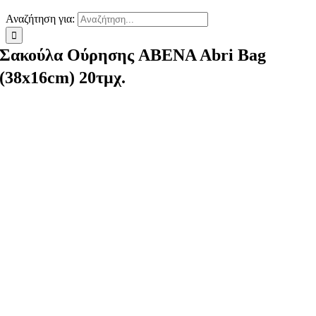
Αναζήτηση για:
Σακούλα Ούρησης ABENA Abri Bag
(38x16cm) 20τμχ.