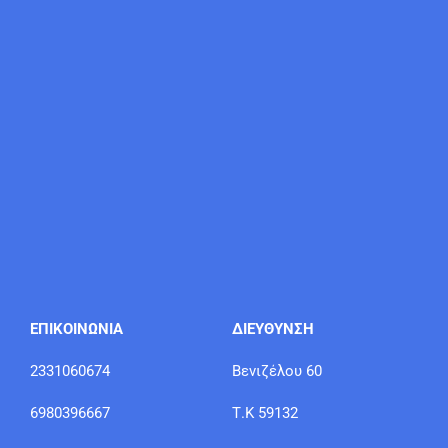
ΕΠΙΚΟΙΝΩΝΙΑ
ΔΙΕΥΘΥΝΣΗ
2331060674
Βενιζέλου 60
6980396667
Τ.Κ 59132