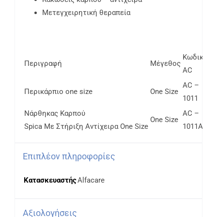
Μετεγχειρητική θεραπεία
Κωδικός
Περιγραφή
Μέγεθος
AC
AC –
Περικάρπιο one size
One Size
1011
Νάρθηκας Καρπού
AC –
One Size
Spica Mε Στήριξη Αντίχειρα Οne Size
1011Α
Επιπλέον πληροφορίες
Κατασκευαστής
Alfacare
Αξιολογήσεις