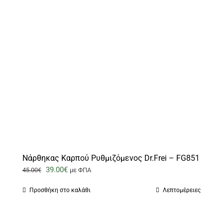
Νάρθηκας Καρπού Ρυθμιζόμενος Dr.Frei – FG851
Original
Η
39.00
€
45.00
€
με ΦΠΑ
price
τρέχουσα
Προσθήκη στο καλάθι
Λεπτομέρειες
was:
τιμή
45.00€.
είναι:
39.00€.