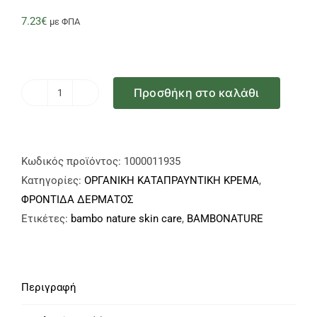
7.23
€
με ΦΠΑ
Προσθήκη στο καλάθι
Καταπραϋντική
Οργανική
Κρέμα
BAMBO
Κωδικός προϊόντος:
1000011935
Nature
Κατηγορίες:
ΟΡΓΑΝΙΚΗ ΚΑΤΑΠΡΑΥΝΤΙΚΗ ΚΡΕΜΑ
,
χωρίς
ΦΡΟΝΤΙΔΑ ΔΕΡΜΑΤΟΣ
άρωμα
Ετικέτες:
bambo nature skin care
,
BAMBONATURE
ή
χρώμα,
100ml
Περιγραφή
ποσότητα