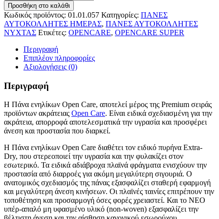
Προσθήκη στο καλάθι
Κωδικός προϊόντος:
01.01.057
Κατηγορίες:
ΠΑΝΕΣ
ΑΥΤΟΚΟΛΛΗΤΕΣ ΗΜΕΡΑΣ
,
ΠΑΝΕΣ ΑΥΤΟΚΟΛΛΗΤΕΣ
ΝΥΧΤΑΣ
Ετικέτες:
OPENCARE
,
OPENCARE SUPER
Περιγραφή
Επιπλέον πληροφορίες
Αξιολογήσεις (0)
Περιγραφή
Η Πάνα ενηλίκων Open Care, αποτελεί μέρος της Premium σειράς
προϊόντων ακράτειας
Open Care
. Είναι ειδικά σχεδιασμένη για την
ακράτεια, απορροφά αποτελεσματικά την υγρασία και προσφέρει
άνεση και προστασία που διαρκεί.
Η Πάνα ενηλίκων Open Care διαθέτει τον ειδικό πυρήνα Extra-
Dry, που στερεοποιεί την υγρασία και την φυλακίζει στον
εσωτερικό. Τα ειδικά αδιάβροχα πλαϊνά φράγματα ενισχύουν την
προστασία από διαρροές για ακόμη μεγαλύτερη σιγουριά. Ο
ανατομικός σχεδιασμός της πάνας εξασφαλίζει σταθερή εφαρμογή
και μεγαλύτερη άνεση κινήσεων. Οι πλαϊνές ταινίες επιτρέπουν την
τοποθέτηση και προσαρμογή όσες φορές χρειαστεί. Και το ΝΕΟ
υπέρ-απαλό μη υφασμένο υλικό (non-woven) εξασφαλίζει την
βέλτιστη άνεση και την αίσθηση κανονικού εσωρούχου.