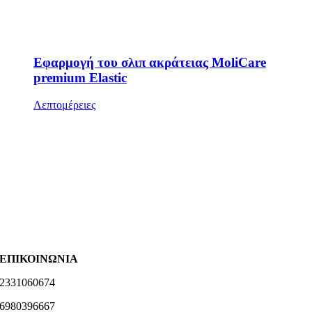
Εφαρμογή του σλιπ ακράτειας MoliCare
premium Elastic
Λεπτομέρειες
ΕΠΙΚΟΙΝΩΝΙΑ
2331060674
6980396667