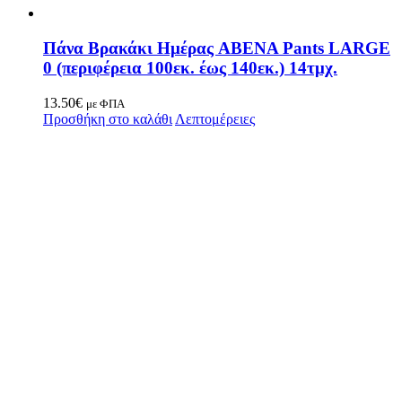
Πάνα Βρακάκι Ημέρας ABENA Pants LARGE
0 (περιφέρεια 100εκ. έως 140εκ.) 14τμχ.
13.50
€
με ΦΠΑ
Προσθήκη στο καλάθι
Λεπτομέρειες