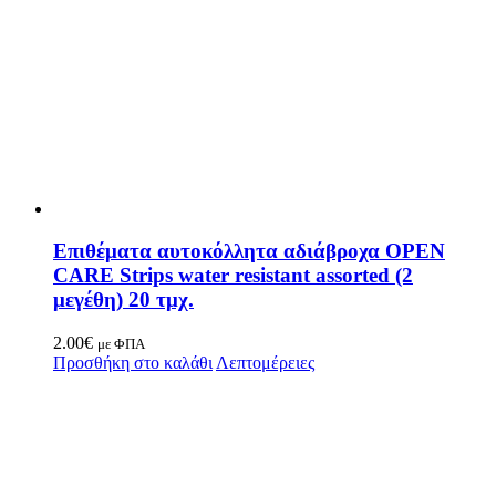
Επιθέματα αυτοκόλλητα αδιάβροχα OPEN
CARE Strips water resistant assorted (2
μεγέθη) 20 τμχ.
2.00
€
με ΦΠΑ
Προσθήκη στο καλάθι
Λεπτομέρειες