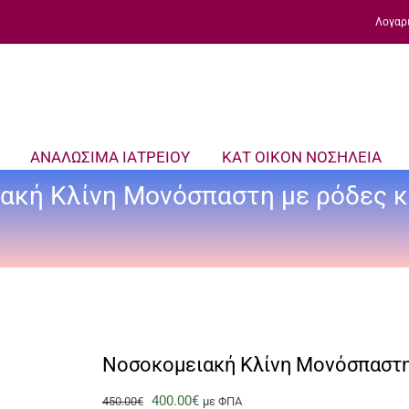
Λογαρ
ΑΝΑΛΩΣΙΜΑ ΙΑΤΡΕΙΟΥ
ΚΑΤ ΟΙΚΟΝ ΝΟΣΗΛΕΙΑ
ακή Κλίνη Μονόσπαστη με ρόδες κ
Νοσοκομειακή Κλίνη Μονόσπαστη 
Original
Η
400.00
€
450.00
€
με ΦΠΑ