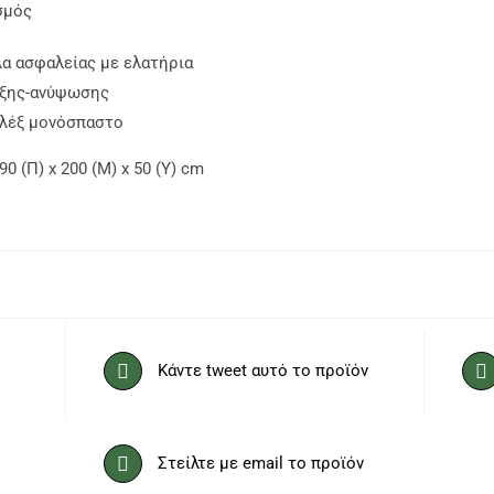
σμός
λα ασφαλείας με ελατήρια
λξης-ανύψωσης
λέξ μονόσπαστο
90 (Π) x 200 (Μ) x 50 (Υ) cm
Κάντε tweet αυτό το προϊόν
Στείλτε με email το προϊόν