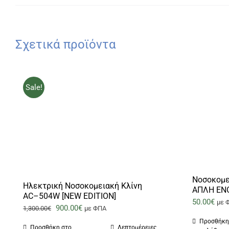
Σχετικά προϊόντα
Sale!
Νοσοκομε
Ηλεκτρική Νοσοκομειακή Κλίνη
ΑΠΛΗ ΕΝΟ
AC–504W [NEW EDITION]
50.00
€
με 
Original
Η
900.00
€
1,300.00
€
με ΦΠΑ
price
τρέχουσα
Προσθήκη
Προσθήκη στο
Λεπτομέρειες