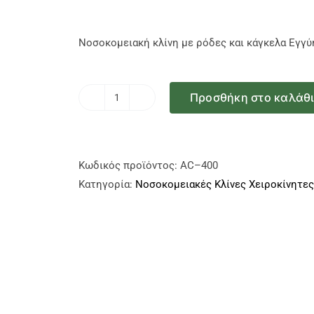
price
τρέχουσα
was:
τιμή
Νοσοκομειακή κλίνη με ρόδες και κάγκελα Εγγύ
450.00€.
είναι:
400.00€.
Προσθήκη στο καλάθ
Νοσοκομειακή
Κλίνη
Μονόσπαστη
με
Κωδικός προϊόντος:
AC–400
ρόδες
Κατηγορία:
Νοσοκομειακές Κλίνες Χειροκίνητες
και
κάγκελα
ποσότητα