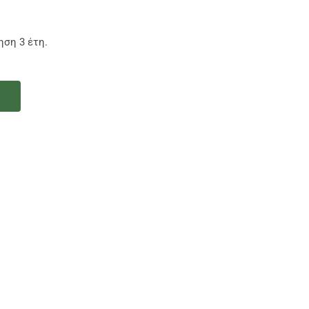
ηση 3 έτη.
ι