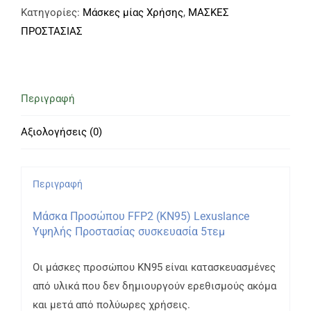
FFP2
Κατηγορίες:
Μάσκες μίας Χρήσης
,
ΜΑΣΚΕΣ
(KN95)
ΠΡΟΣΤΑΣΙΑΣ
LEXUSLANCE,
Λευκή,
Συσκευασία
Περιγραφή
των
5
Αξιολογήσεις (0)
τεμαχίων.
ποσότητα
Περιγραφή
Μάσκα Προσώπου FFP2 (KN95) Lexuslance
Υψηλής Προστασίας συσκευασία 5τεμ
Οι μάσκες προσώπου ΚΝ95 είναι κατασκευασμένες
από υλικά που δεν δημιουργούν ερεθισμούς ακόμα
και μετά από πολύωρες χρήσεις.