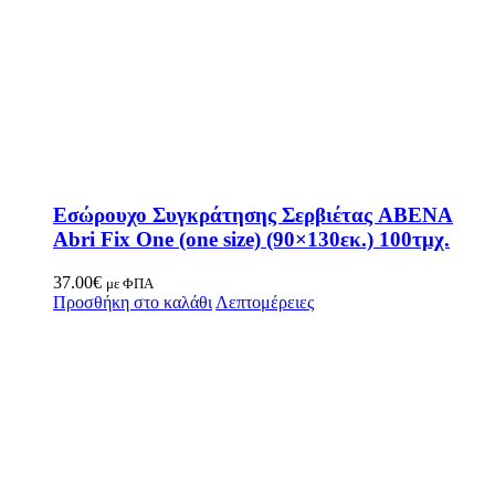
Εσώρουχο Συγκράτησης Σερβιέτας ABENA
Abri Fix One (one size) (90×130εκ.) 100τμχ.
37.00
€
με ΦΠΑ
Προσθήκη στο καλάθι
Λεπτομέρειες