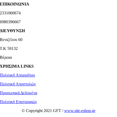
ΕΠΙΚΟΙΝΩΝΙΑ
2331060674
6980396667
ΔΙΕΥΘΥΝΣΗ
Βενιζέλου 60
Τ.Κ 59132
Βέροια
ΧΡΗΣΙΜΑ LINKS
Πολιτική Απορρήτου
Πολιτική Αποστολών
Προσωπικά Δεδομένα
Πολιτική Επιστροφών
© Copyright 2021 GFT /
www.site-eshop.gr