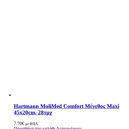
Hartmann MoliMed Comfort Μέγεθος Maxi
45x20cm, 28τμχ
7.70
€
με ΦΠΑ
Προσθήκη στο καλάθι
Λεπτομέρειες