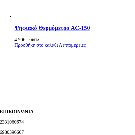
Ψηφιακό Θερμόμετρο AC-150
4.50
€
με ΦΠΑ
Προσθήκη στο καλάθι
Λεπτομέρειες
ΕΠΙΚΟΙΝΩΝΙΑ
2331060674
6980396667