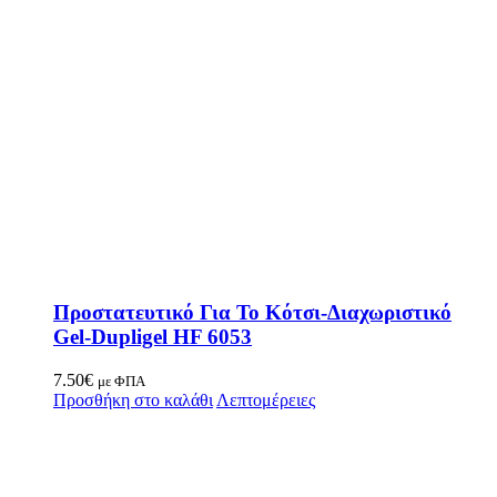
Προστατευτικό Για Το Κότσι-Διαχωριστικό
Gel-Dupligel HF 6053
7.50
€
με ΦΠΑ
Προσθήκη στο καλάθι
Λεπτομέρειες