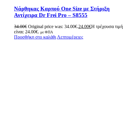
Νάρθηκας Καρπού Οne Size με Στήριξη
Αντίχειρα Dr Frei Pro – S8555
34.00
€
Original price was: 34.00€.
24.00
€
Η τρέχουσα τιμή
είναι: 24.00€.
με ΦΠΑ
Προσθήκη στο καλάθι
Λεπτομέρειες