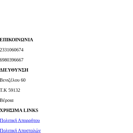
ΕΠΙΚΟΙΝΩΝΙΑ
2331060674
6980396667
ΔΙΕΥΘΥΝΣΗ
Βενιζέλου 60
Τ.Κ 59132
Βέροια
ΧΡΗΣΙΜΑ LINKS
Πολιτική Απορρήτου
Πολιτική Αποστολών