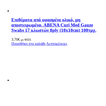
Επιθέματα από υφασμένο υλικό, μη
αποστειρωμένα, ABENA Curi Med Gauze
Swabs 17 κλωστών 8ply (10x10cm) 100τμχ.
3.70
€
με ΦΠΑ
Προσθήκη στο καλάθι
Λεπτομέρειες