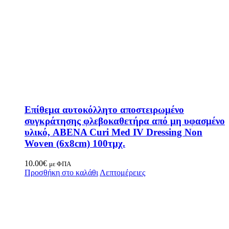
Επίθεμα αυτοκόλλητο αποστειρωμένο
συγκράτησης φλεβοκαθετήρα από μη υφασμένο
υλικό, ABENA Curi Med IV Dressing Non
Woven (6x8cm) 100τμχ.
10.00
€
με ΦΠΑ
Προσθήκη στο καλάθι
Λεπτομέρειες