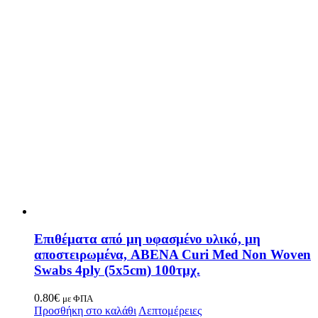
Επιθέματα από μη υφασμένο υλικό, μη
αποστειρωμένα, ABENA Curi Med Non Woven
Swabs 4ply (5x5cm) 100τμχ.
0.80
€
με ΦΠΑ
Προσθήκη στο καλάθι
Λεπτομέρειες