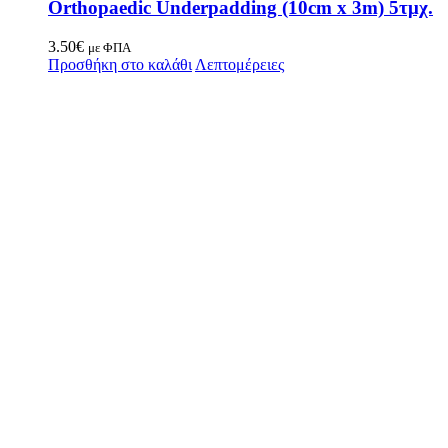
Orthopaedic Underpadding (10cm x 3m) 5τμχ.
3.50
€
με ΦΠΑ
Προσθήκη στο καλάθι
Λεπτομέρειες