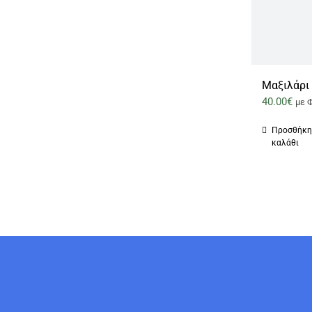
160.00€.
Μαξιλάρι
40.00
€
με 
Προσθήκη
καλάθι