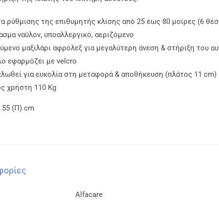
α ρύθμισης της επιθυμητής κλίσης από 25 έως 80 μοίρες (6 θέσ
ασμα ναϋλον, υποαλλεργικό, αεριζόμενο
μενο μαξιλάρι αφρολεξ για μεγαλύτερη άνεση & στήριξη του αυ
ο εφαρμόζει με velcro
πλωθεί για ευκολία στη μεταφορά & αποθήκευση (πλάτος 11 cm)
ς χρήστη 110 Kg
x 55 (Π) cm
φορίες
Alfacare