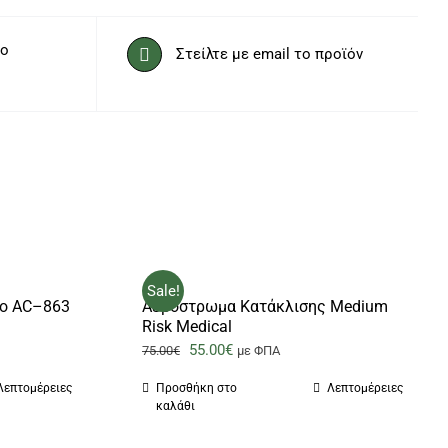
το
Στείλτε με email το προϊόν
Sale!
το AC–863
Αερόστρωμα Κατάκλισης Medium
Risk Medical
Original
Η
55.00
€
75.00
€
με ΦΠΑ
price
τρέχουσα
Λεπτομέρειες
Προσθήκη στο
Λεπτομέρειες
was:
τιμή
καλάθι
75.00€.
είναι: