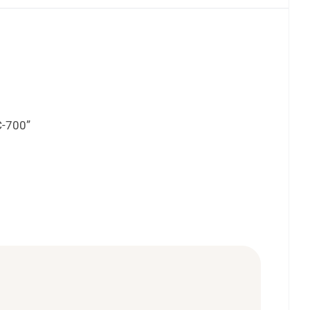
C-700”