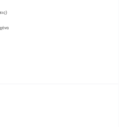
εις)
χένα