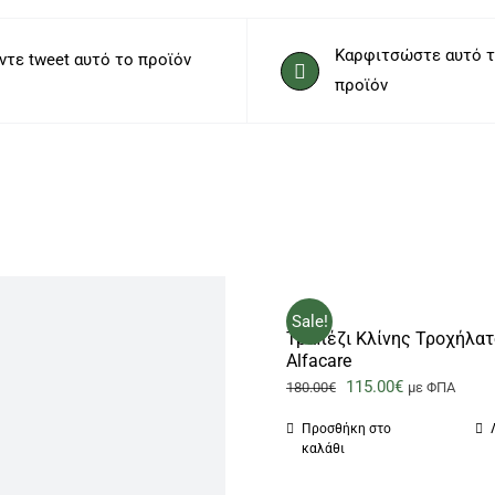
Καρφιτσώστε αυτό 
ντε tweet αυτό το προϊόν
προϊόν
Sale!
Τραπέζι Κλίνης Τροχήλα
Alfacare
Original
Η
115.00
€
180.00
€
με ΦΠΑ
price
τρέχουσα
Προσθήκη στο
was:
τιμή
καλάθι
180.00€.
είναι: