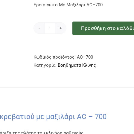
Ερεισίνωτο Με Μαξιλάρι AC–700
Προσθήκη στο καλάθ
Ερεισίνωτο
Με
Μαξιλάρι
AC-
Κωδικός προϊόντος:
AC–700
700
Κατηγορία:
Βοηθήματα Κλίνης
ποσότητα
κρεβατιού με μαξιλάρι AC – 700
ήριξη της πλάτης του κλινήρη ασθενούς.