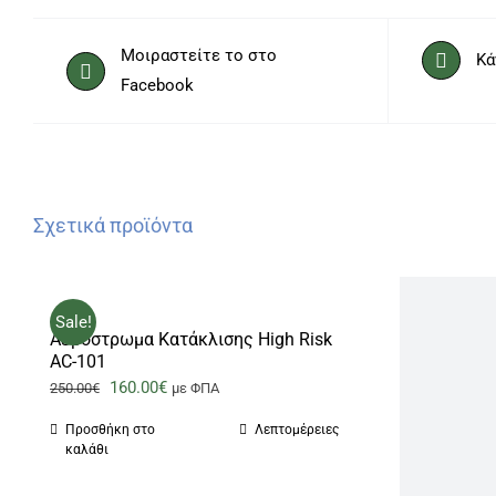
Μοιραστείτε το στο
Κά
Facebook
Σχετικά προϊόντα
Sale!
Αερόστρωμα Κατάκλισης High Risk
AC-101
Original
Η
160.00
€
250.00
€
με ΦΠΑ
price
τρέχουσα
Προσθήκη στο
Λεπτομέρειες
was:
τιμή
καλάθι
250.00€.
είναι: