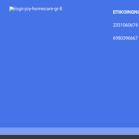
ΕΠΙΚΟΙΝΩΝ
2331060674
6980396667