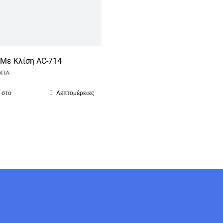
115.00€.
 Με Κλίση AC-714
ΦΠΑ
 στο
Λεπτομέρειες