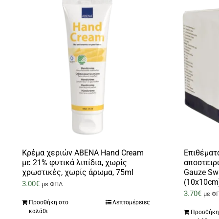
Κρέμα χεριών ABENA Hand Cream
Επιθέματα
με 21% φυτικά λιπίδια, χωρίς
αποστειρ
χρωστικές, χωρίς άρωμα, 75ml
Gauze Sw
(10x10cm
3.00
€
με ΦΠΑ
3.70
€
με Φ
Προσθήκη στο
Λεπτομέρειες
καλάθι
Προσθήκη