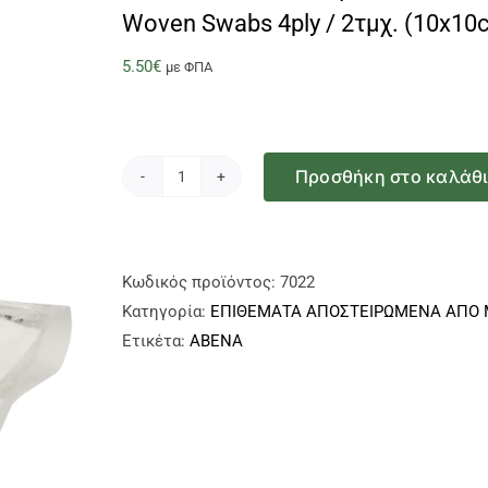
Woven Swabs 4ply / 2τμχ. (10x10
5.50
€
με ΦΠΑ
Προσθήκη στο καλάθ
Επιθέματα
από
μη
υφασμένο
Κωδικός προϊόντος:
7022
υλικό,
Κατηγορία:
ΕΠΙΘΕΜΑΤΑ ΑΠΟΣΤΕΙΡΩΜΕΝΑ ΑΠΟ Μ
αποστειρωμένα,
Ετικέτα:
ABENA
ABENA
Curi
Med
Non
Woven