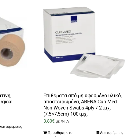
τινη,
Επιθέματα από μη υφασμένο υλικό,
rgical
αποστειρωμένα, ABENA Curi Med
Non Woven Swabs 4ply / 2τμχ.
(7,5×7,5cm) 100τμχ.
3.80
€
με ΦΠΑ
Λεπτομέρειες
Προσθήκη στο
Λεπτομέρειες