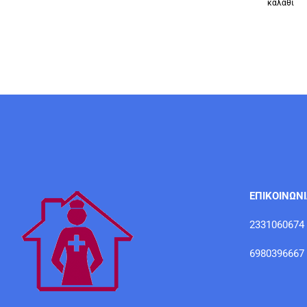
καλάθι
ΕΠΙΚΟΙΝΩΝ
2331060674
6980396667