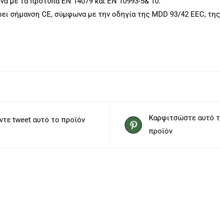
α με τα πρότυπα ΕΝ 14079 και ΕΝ 10993-5& 10.
ρει σήμανση CE, σύμφωνα με την οδηγία της MDD 93/42 EEC, τη
Καρφιτσώστε αυτό 
ντε tweet αυτό το προϊόν
προϊόν