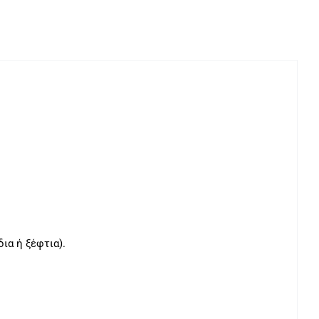
ια ή ξέφτια).