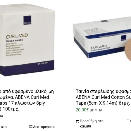
 από υφασμένο υλικό, μη
Ταινία στερέωσης υφασμά
ωμένα, ABENA Curi Med
ABENA Curi Med Cotton Su
abs 17 κλωστών 8ply
Tape (5cm X 9,14m) 6τμχ.
) 100τμχ.
20.00
€
με ΦΠΑ
ΠΑ
Προσθήκη στο
καλάθι
 στο
Λεπτομέρειες