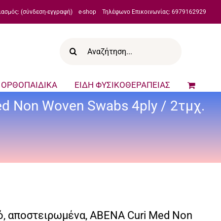
ιασμός: (σύνδεση-εγγραφή)
e-shop
Τηλέφωνο Επικοινωνίας: 6979162929
Αναζήτηση
για:
ΟΡΘΟΠΑΙΔΙΚΑ
ΕΙΔΗ ΦΥΣΙΚΟΘΕΡΑΠΕΙΑΣ
d Non Woven Swabs 4ply / 2τμχ.
ό, αποστειρωμένα, ABENA Curi Med Non