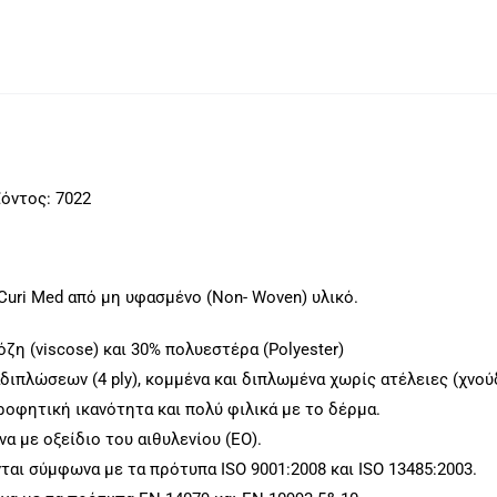
Swabs
4ply
/
2τμχ.
(10x10cm)
100τμχ.
όντος: 7022
ποσότητα
uri Med από μη υφασμένο (Non- Woven) υλικό.
ζη (viscose) και 30% πολυεστέρα (Polyester)
ιπλώσεων (4 ply), κομμένα και διπλωμένα χωρίς ατέλειες (χνούδ
οφητική ικανότητα και πολύ φιλικά με το δέρμα.
 με οξείδιο του αιθυλενίου (ΕΟ).
αι σύμφωνα με τα πρότυπα ISO 9001:2008 και ISO 13485:2003.