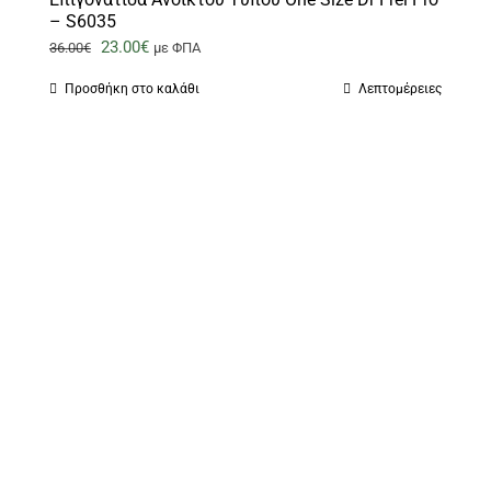
– S6035
Original
Η
23.00
€
36.00
€
με ΦΠΑ
price
τρέχουσα
Προσθήκη στο καλάθι
Λεπτομέρειες
was:
τιμή
36.00€.
είναι:
23.00€.