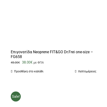
Επιγονατίδα Neoprene FIT&GO Dr.Frei one-size –
FG658
Original
Η
38.00
€
45.00
€
με ΦΠΑ
price
τρέχουσα
Προσθήκη στο καλάθι
Λεπτομέρειες
was:
τιμή
45.00€.
είναι:
38.00€.
Sale!