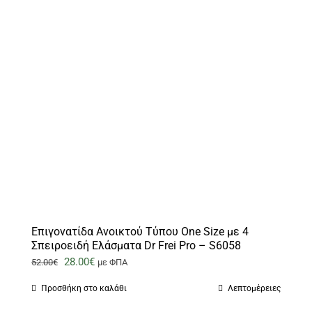
Επιγονατίδα Ανοικτού Τύπου One Size με 4
Σπειροειδή Ελάσματα Dr Frei Pro – S6058
Original
Η
28.00
€
52.00
€
με ΦΠΑ
price
τρέχουσα
Προσθήκη στο καλάθι
Λεπτομέρειες
was:
τιμή