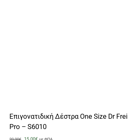
Επιγονατιδική Δέστρα One Size Dr Frei
Pro – S6010
Original
Η
15.00
€
20.00
€
με ΦΠΑ