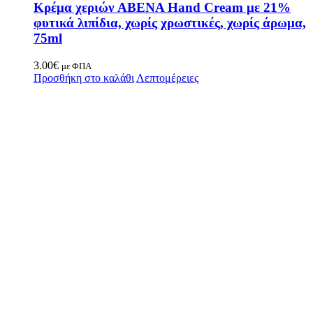
Κρέμα χεριών ABENA Hand Cream με 21%
φυτικά λιπίδια, χωρίς χρωστικές, χωρίς άρωμα,
75ml
3.00
€
με ΦΠΑ
Προσθήκη στο καλάθι
Λεπτομέρειες