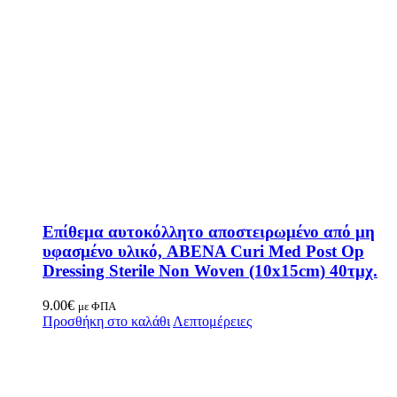
Επίθεμα αυτοκόλλητο αποστειρωμένο από μη
υφασμένο υλικό, ABENA Curi Med Post Op
Dressing Sterile Non Woven (10x15cm) 40τμχ.
9.00
€
με ΦΠΑ
Προσθήκη στο καλάθι
Λεπτομέρειες