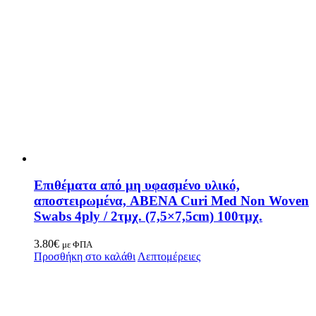
Επιθέματα από μη υφασμένο υλικό,
αποστειρωμένα, ABENA Curi Med Non Woven
Swabs 4ply / 2τμχ. (7,5×7,5cm) 100τμχ.
3.80
€
με ΦΠΑ
Προσθήκη στο καλάθι
Λεπτομέρειες