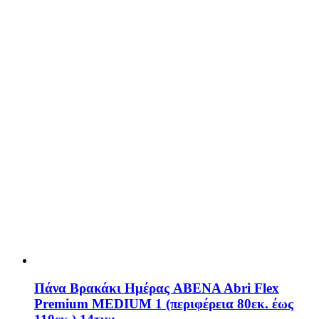
Πάνα Βρακάκι Ημέρας ABENA Abri Flex
Premium MEDIUM 1 (περιφέρεια 80εκ. έως