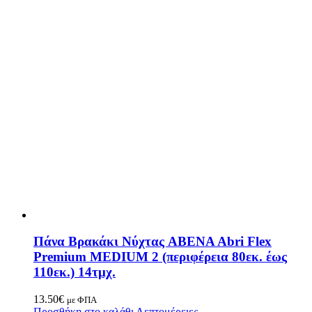
Πάνα Βρακάκι Νύχτας ABENA Abri Flex
Premium MEDIUM 2 (περιφέρεια 80εκ. έως
110εκ.) 14τμχ.
13.50
€
με ΦΠΑ
Προσθήκη στο καλάθι
Λεπτομέρειες