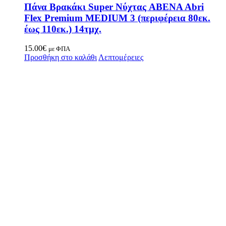
Πάνα Βρακάκι Super Νύχτας ABENA Abri
Flex Premium MEDIUM 3 (περιφέρεια 80εκ.
έως 110εκ.) 14τμχ.
15.00
€
με ΦΠΑ
Προσθήκη στο καλάθι
Λεπτομέρειες