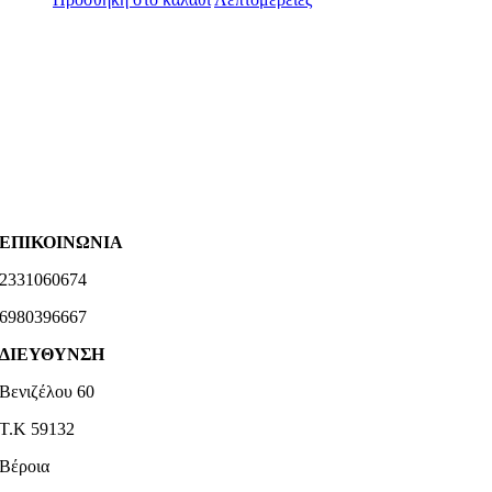
ΕΠΙΚΟΙΝΩΝΙΑ
2331060674
6980396667
ΔΙΕΥΘΥΝΣΗ
Βενιζέλου 60
Τ.Κ 59132
Βέροια