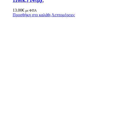
110εκ.) 14τμχ.
13.00
€
με ΦΠΑ
Προσθήκη στο καλάθι
Λεπτομέρειες