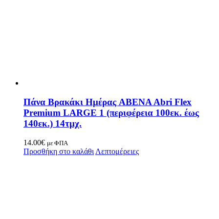
Πάνα Βρακάκι Ημέρας ABENA Abri Flex
Premium LARGE 1 (περιφέρεια 100εκ. έως
140εκ.) 14τμχ.
14.00
€
με ΦΠΑ
Προσθήκη στο καλάθι
Λεπτομέρειες