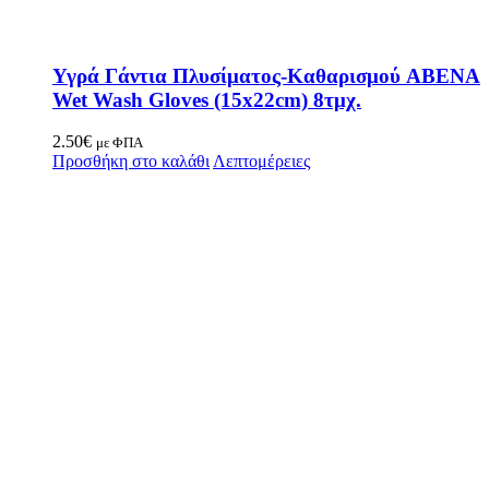
Υγρά Γάντια Πλυσίματος-Καθαρισμού ABENA
Wet Wash Gloves (15x22cm) 8τμχ.
2.50
€
με ΦΠΑ
Προσθήκη στο καλάθι
Λεπτομέρειες