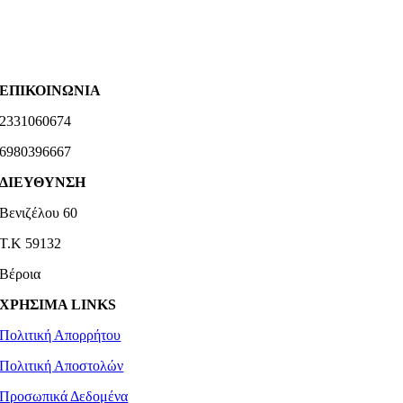
ΕΠΙΚΟΙΝΩΝΙΑ
2331060674
6980396667
ΔΙΕΥΘΥΝΣΗ
Βενιζέλου 60
Τ.Κ 59132
Βέροια
ΧΡΗΣΙΜΑ LINKS
Πολιτική Απορρήτου
Πολιτική Αποστολών
Προσωπικά Δεδομένα