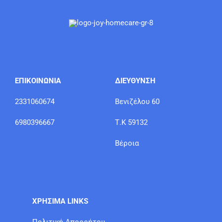
ΕΠΙΚΟΙΝΩΝΙΑ
ΔΙΕΥΘΥΝΣΗ
2331060674
Βενιζέλου 60
6980396667
Τ.Κ 59132
Βέροια
ΧΡΗΣΙΜΑ LINKS