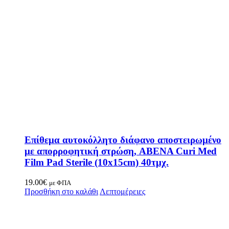
Επίθεμα αυτοκόλλητο διάφανο αποστειρωμένο
με απορροφητική στρώση, ABENA Curi Med
Film Pad Sterile (10x15cm) 40τμχ.
19.00
€
με ΦΠΑ
Προσθήκη στο καλάθι
Λεπτομέρειες