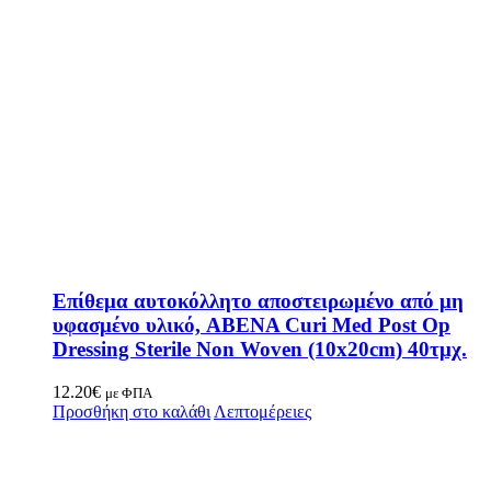
Επίθεμα αυτοκόλλητο αποστειρωμένο από μη
υφασμένο υλικό, ABENA Curi Med Post Op
Dressing Sterile Non Woven (10x20cm) 40τμχ.
12.20
€
με ΦΠΑ
Προσθήκη στο καλάθι
Λεπτομέρειες