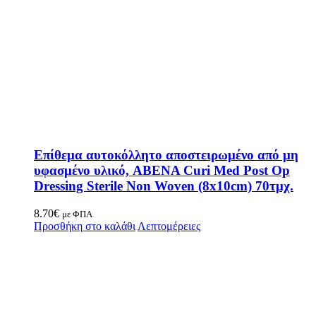
Επίθεμα αυτοκόλλητο αποστειρωμένο από μη
υφασμένο υλικό, ABENA Curi Med Post Op
Dressing Sterile Non Woven (8x10cm) 70τμχ.
8.70
€
με ΦΠΑ
Προσθήκη στο καλάθι
Λεπτομέρειες