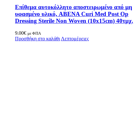
Επίθεμα αυτοκόλλητο αποστειρωμένο από μη
υφασμένο υλικό, ABENA Curi Med Post Op
Dressing Sterile Non Woven (10x15cm) 40τμχ.
9.00
€
με ΦΠΑ
Προσθήκη στο καλάθι
Λεπτομέρειες