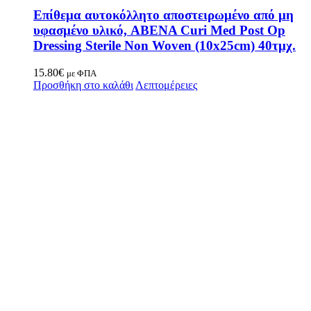
Επίθεμα αυτοκόλλητο αποστειρωμένο από μη
υφασμένο υλικό, ABENA Curi Med Post Op
Dressing Sterile Non Woven (10x25cm) 40τμχ.
15.80
€
με ΦΠΑ
Προσθήκη στο καλάθι
Λεπτομέρειες