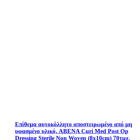
Επίθεμα αυτοκόλλητο αποστειρωμένο από μη
υφασμένο υλικό, ABENA Curi Med Post Op
Dressing Sterile Non Woven (8x10cm) 70τμχ.