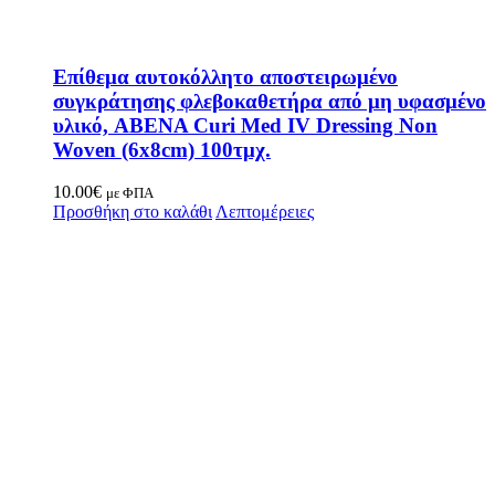
Επίθεμα αυτοκόλλητο αποστειρωμένο
συγκράτησης φλεβοκαθετήρα από μη υφασμένο
υλικό, ABENA Curi Med IV Dressing Non
Woven (6x8cm) 100τμχ.
10.00
€
με ΦΠΑ
Προσθήκη στο καλάθι
Λεπτομέρειες