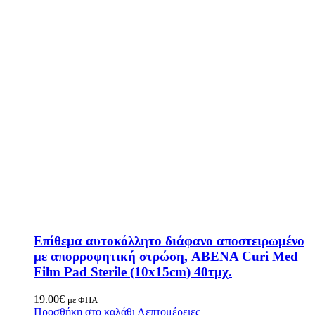
Επίθεμα αυτοκόλλητο διάφανο αποστειρωμένο
με απορροφητική στρώση, ABENA Curi Med
Film Pad Sterile (10x15cm) 40τμχ.
19.00
€
με ΦΠΑ
Προσθήκη στο καλάθι
Λεπτομέρειες