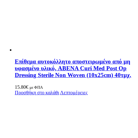
Επίθεμα αυτοκόλλητο αποστειρωμένο από μη
υφασμένο υλικό, ABENA Curi Med Post Op
Dressing Sterile Non Woven (10x25cm) 40τμχ.
15.80
€
με ΦΠΑ
Προσθήκη στο καλάθι
Λεπτομέρειες