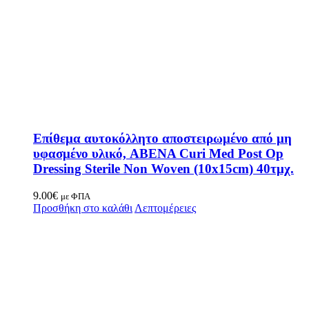
Επίθεμα αυτοκόλλητο αποστειρωμένο από μη
υφασμένο υλικό, ABENA Curi Med Post Op
Dressing Sterile Non Woven (10x15cm) 40τμχ.
9.00
€
με ΦΠΑ
Προσθήκη στο καλάθι
Λεπτομέρειες