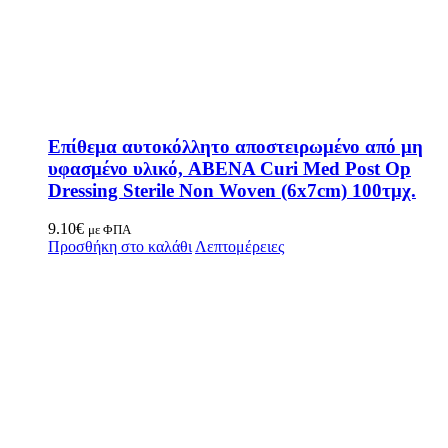
Επίθεμα αυτοκόλλητο αποστειρωμένο από μη
υφασμένο υλικό, ABENA Curi Med Post Op
Dressing Sterile Non Woven (6x7cm) 100τμχ.
9.10
€
με ΦΠΑ
Προσθήκη στο καλάθι
Λεπτομέρειες