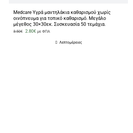
Medcare Υγρά μαντηλάκια καθαρισμού χωρίς
οινόπνευμα για τοπικό καθαρισμό. Μεγάλο
μέγεθος 30×30εκ. Συσκευασία 50 τεμάχια.
Original
Η
2.80
€
3.50
€
με ΦΠΑ
price
τρέχουσα
Λεπτομέρειες
was:
τιμή
3.50€.
είναι:
2.80€.