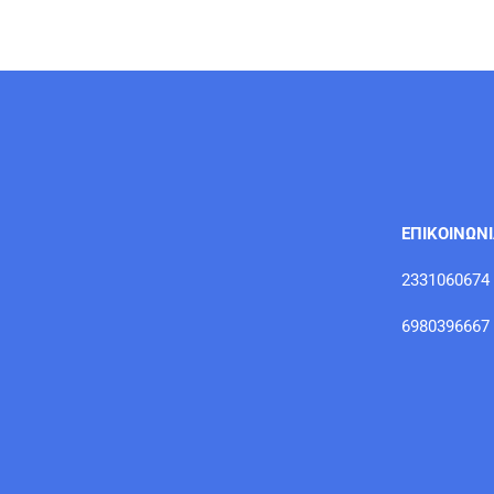
ΕΠΙΚΟΙΝΩΝ
2331060674
6980396667