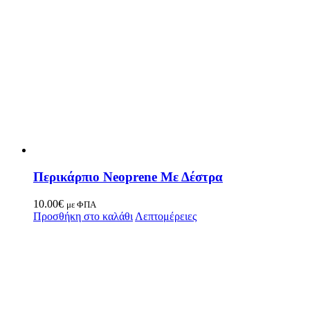
Περικάρπιο Neoprene Με Δέστρα
10.00
€
με ΦΠΑ
Προσθήκη στο καλάθι
Λεπτομέρειες