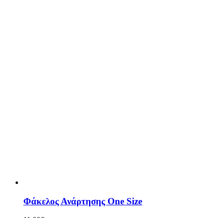
Φάκελος Ανάρτησης One Size