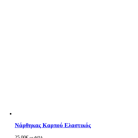
Νάρθηκας Καρπού Ελαστικός
25.00
€
με ΦΠΑ