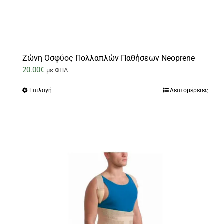
Ζώνη Οσφύος Πολλαπλών Παθήσεων Neoprene
20.00
€
με ΦΠΑ
Επιλογή
Λεπτομέρειες
Αυτό
το
προϊόν
έχει
πολλαπλές
παραλλαγές.
Οι
επιλογές
μπορούν
να