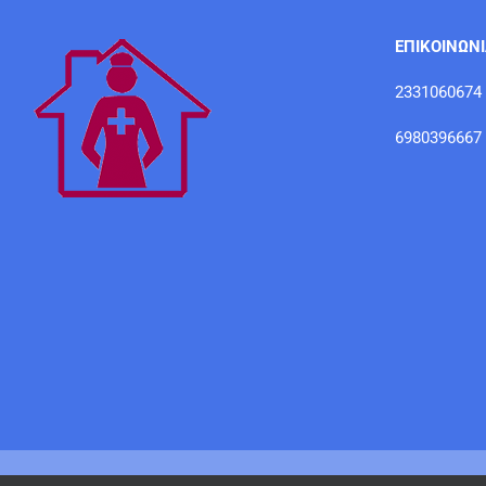
ΕΠΙΚΟΙΝΩΝ
2331060674
6980396667