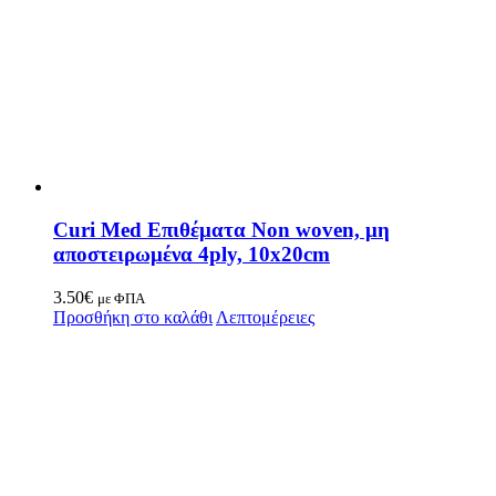
Curi Med Επιθέματα Non woven, μη
αποστειρωμένα 4ply, 10x20cm
3.50
€
με ΦΠΑ
Προσθήκη στο καλάθι
Λεπτομέρειες