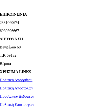
ΕΠΙΚΟΙΝΩΝΙΑ
2331060674
6980396667
ΔΙΕΥΘΥΝΣΗ
Βενιζέλου 60
Τ.Κ 59132
Βέροια
ΧΡΗΣΙΜΑ LINKS
Πολιτική Απορρήτου
Πολιτική Αποστολών
Προσωπικά Δεδομένα
Πολιτική Επιστροφών