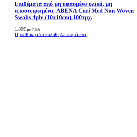
Επιθέματα από μη υφασμένο υλικό, μη
αποστειρωμένα, ABENA Curi Med Non Woven
Swabs 4ply (10x10cm) 100τμχ.
1.80
€
με ΦΠΑ
Προσθήκη στο καλάθι
Λεπτομέρειες