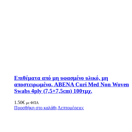
Επιθέματα από μη υφασμένο υλικό, μη
αποστειρωμένα, ABENA Curi Med Non Woven
Swabs 4ply (7,5×7,5cm) 100τμχ.
1.50
€
με ΦΠΑ
Προσθήκη στο καλάθι
Λεπτομέρειες