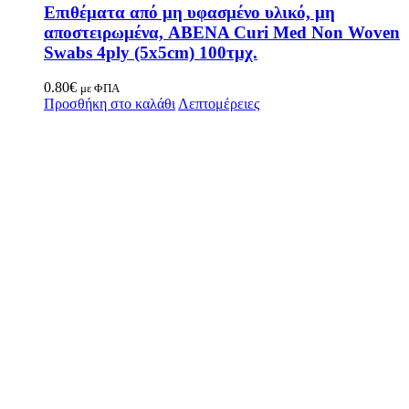
Επιθέματα από μη υφασμένο υλικό, μη
αποστειρωμένα, ABENA Curi Med Non Woven
Swabs 4ply (5x5cm) 100τμχ.
0.80
€
με ΦΠΑ
Προσθήκη στο καλάθι
Λεπτομέρειες