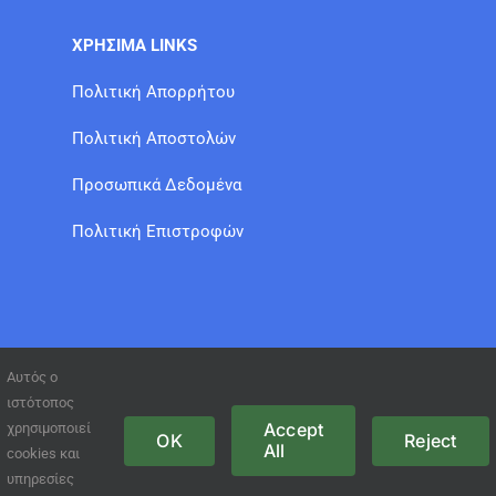
ΧΡΗΣΙΜΑ LINKS
Πολιτική Απορρήτου
Πολιτική Αποστολών
Προσωπικά Δεδομένα
Πολιτική Επιστροφών
Αυτός ο
ιστότοπος
Accept
χρησιμοποιεί
OK
Reject
All
cookies και
© Copyright 2021 GFT /
www.site-eshop.gr
υπηρεσίες