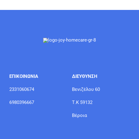
ΕΠΙΚΟΙΝΩΝΙΑ
ΔΙΕΥΘΥΝΣΗ
2331060674
Βενιζέλου 60
6980396667
Τ.Κ 59132
Βέροια