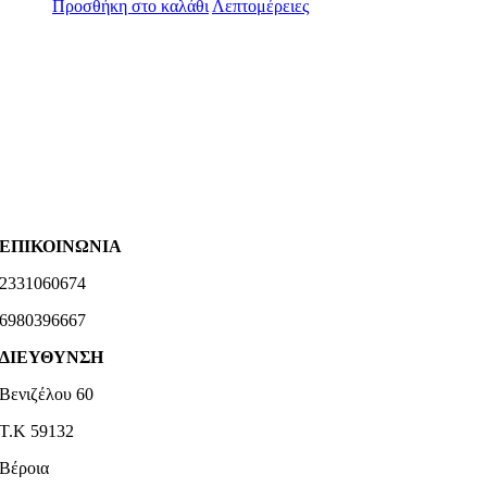
Προσθήκη στο καλάθι
Λεπτομέρειες
ΕΠΙΚΟΙΝΩΝΙΑ
2331060674
6980396667
ΔΙΕΥΘΥΝΣΗ
Βενιζέλου 60
Τ.Κ 59132
Βέροια