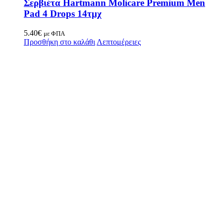
Σερβιέτα Hartmann Molicare Premium Men
Pad 4 Drops 14τμχ
5.40
€
με ΦΠΑ
Προσθήκη στο καλάθι
Λεπτομέρειες