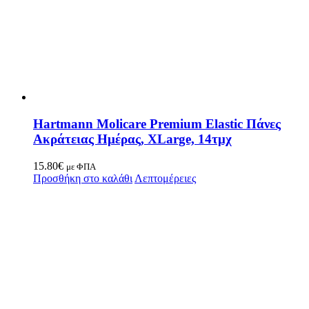
Hartmann Molicare Premium Elastic Πάνες
Ακράτειας Ημέρας, XLarge, 14τμχ
15.80
€
με ΦΠΑ
Προσθήκη στο καλάθι
Λεπτομέρειες