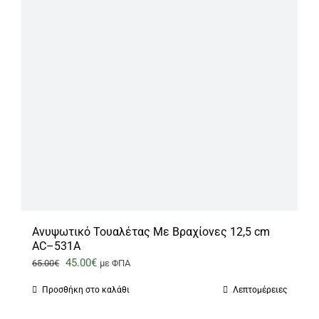
Ανυψωτικό Τουαλέτας Με Βραχίονες 12,5 cm
AC–531Α
Original
Η
45.00
€
65.00
€
με ΦΠΑ
price
τρέχουσα
Προσθήκη στο καλάθι
Λεπτομέρειες
was:
τιμή