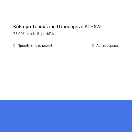
Κάθισμα Τουαλέτας Πτυσσόμενο AC–525
Original
Η
55.00
€
75.00
€
με ΦΠΑ
price
τρέχουσα
Προσθήκη στο καλάθι
Λεπτομέρειες
was:
τιμή
75.00€.
είναι:
55.00€.