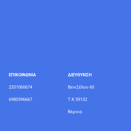
ΕΠΙΚΟΙΝΩΝΙΑ
ΔΙΕΥΘΥΝΣΗ
2331060674
Βενιζέλου 60
6980396667
Τ.Κ 59132
Βέροια