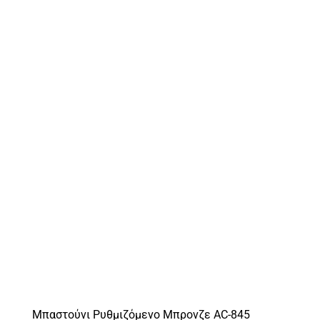
65.00€.
είναι:
45.00€.
Μπαστούνι Ρυθμιζόμενο Μπρονζε AC-845