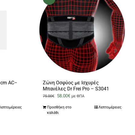
 cm AC–
Ζώνη Οσφύος με Ισχυρές
Μπανέλες Dr Frei Pro – S3041
Original
Η
58.00
€
75.00
€
με ΦΠΑ
price
τρέχουσα
Λεπτομέρειες
Προσθήκη στο
Λεπτομέρειες
was:
τιμή
καλάθι
75.00€.
είναι:
58.00€.