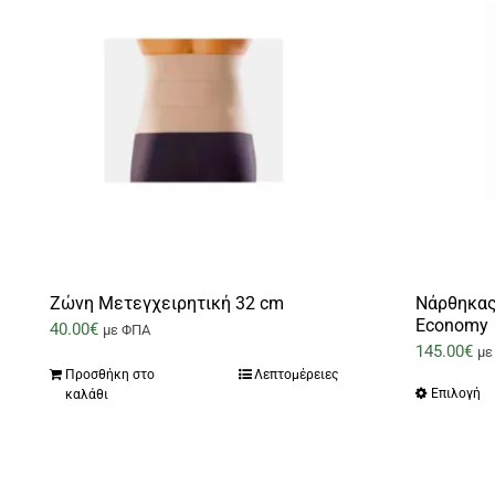
Ζώνη Μετεγχειρητική 32 cm
Νάρθηκας
Economy
40.00
€
με ΦΠΑ
145.00
€
με
Προσθήκη στο
Λεπτομέρειες
Επιλογή
καλάθι
Α
τ
π
έ