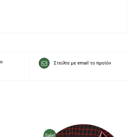
το
Στείλτε με email το προϊόν
Sale!