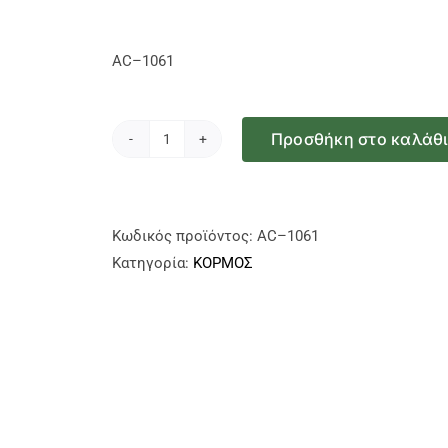
AC–1061
Προσθήκη στο καλάθ
Ζώνη
Μετεγχειρητική
16
cm
Κωδικός προϊόντος:
AC–1061
ποσότητα
Κατηγορία:
ΚΟΡΜΟΣ