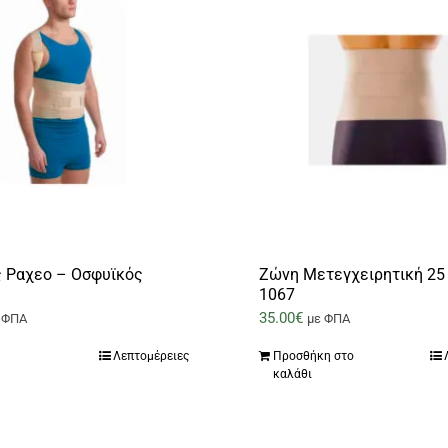
 Ραχεο – Οσφυϊκός
Ζώνη Μετεγχειρητική 25
1067
35.00
€
 ΦΠΑ
με ΦΠΑ
Λεπτομέρειες
Προσθήκη στο
υτό
καλάθι
ο
ροϊόν
χει