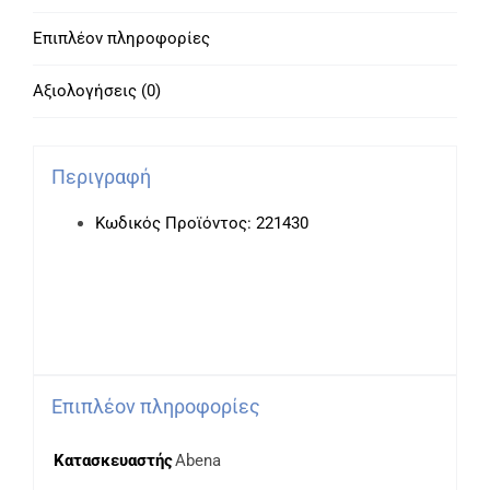
Op
Επιπλέον πληροφορίες
Dressing
Sterile
Αξιολογήσεις (0)
Non
Woven
(6x7cm)
Περιγραφή
100τμχ.
Κωδικός Προϊόντος: 221430
ποσότητα
Επιπλέον πληροφορίες
Κατασκευαστής
Abena