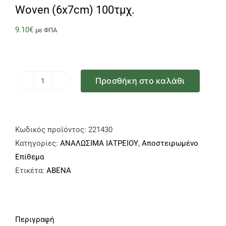
Woven (6x7cm) 100τμχ.
9.10
€
με ΦΠΑ
Προσθήκη στο καλάθι
Επίθεμα
αυτοκόλλητο
αποστειρωμένο
από
Κωδικός προϊόντος:
221430
μη
Κατηγορίες:
ΑΝΑΛΩΣΙΜΑ ΙΑΤΡΕΙΟΥ
,
Αποστειρωμένο
υφασμένο
Επίθεμα
υλικό,
Ετικέτα:
ABENA
ABENA
Curi
Med
Περιγραφή
Post