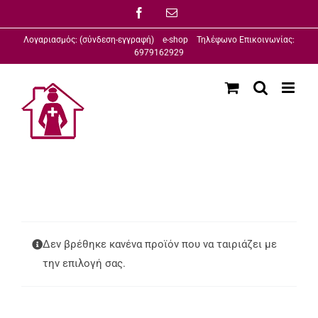
Μετάβαση
Facebook
Email
στο
Λογαριασμός: (σύνδεση-εγγραφή)
e-shop
Τηλέφωνο Επικοινωνίας:
περιεχόμενο
6979162929
Δεν βρέθηκε κανένα προϊόν που να ταιριάζει με
την επιλογή σας.