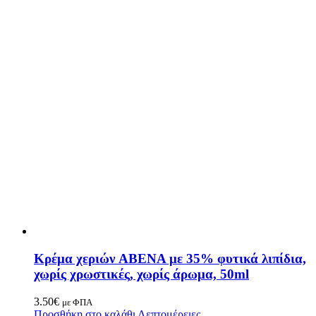
Κρέμα χεριών ABENA με 35% φυτικά λιπίδια,
χωρίς χρωστικές, χωρίς άρωμα, 50ml
3.50
€
με ΦΠΑ
Προσθήκη στο καλάθι
Λεπτομέρειες