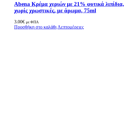
Abena Κρέμα χεριών με 21% φυτικά λιπίδια,
χωρίς χρωστικές, με άρωμα, 75ml
3.00
€
με ΦΠΑ
Προσθήκη στο καλάθι
Λεπτομέρειες