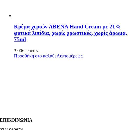
Κρέμα χεριών ABENA Hand Cream με 21%
φυτικά λιπίδια, χωρίς χρωστικές, χωρίς άρωμα,
75ml
3.00
€
με ΦΠΑ
Προσθήκη στο καλάθι
Λεπτομέρειες
ΕΠΙΚΟΙΝΩΝΙΑ
2331060674