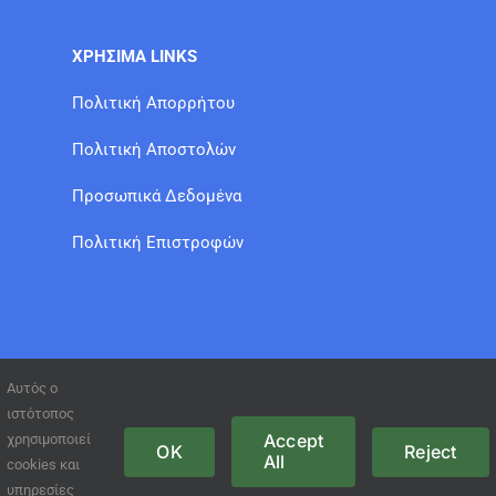
ΧΡΗΣΙΜΑ LINKS
Πολιτική Απορρήτου
Πολιτική Αποστολών
Προσωπικά Δεδομένα
Πολιτική Επιστροφών
Αυτός ο
ιστότοπος
Accept
χρησιμοποιεί
OK
Reject
All
cookies και
© Copyright 2021 GFT /
www.site-eshop.gr
υπηρεσίες