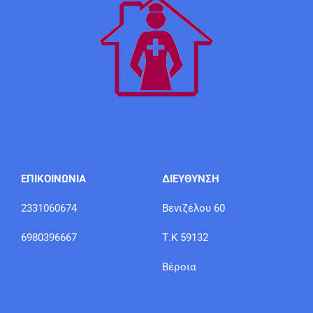
ΕΠΙΚΟΙΝΩΝΙΑ
ΔΙΕΥΘΥΝΣΗ
2331060674
Βενιζέλου 60
6980396667
Τ.Κ 59132
Βέροια