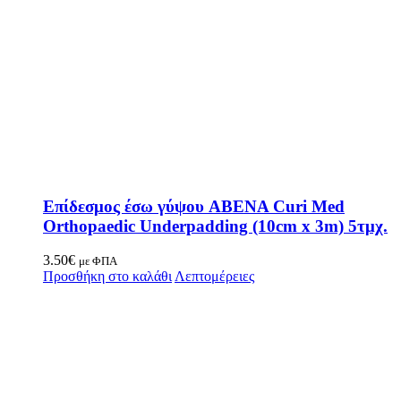
Επίδεσμος έσω γύψου ABENA Curi Med
Orthopaedic Underpadding (10cm x 3m) 5τμχ.
3.50
€
με ΦΠΑ
Προσθήκη στο καλάθι
Λεπτομέρειες