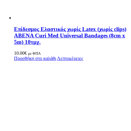
Επίδεσμος Ελαστικός χωρίς Latex (χωρίς clips)
ABENA Curi Med Universal Bandages (8cm x
5m) 10τμχ.
10.00
€
με ΦΠΑ
Προσθήκη στο καλάθι
Λεπτομέρειες