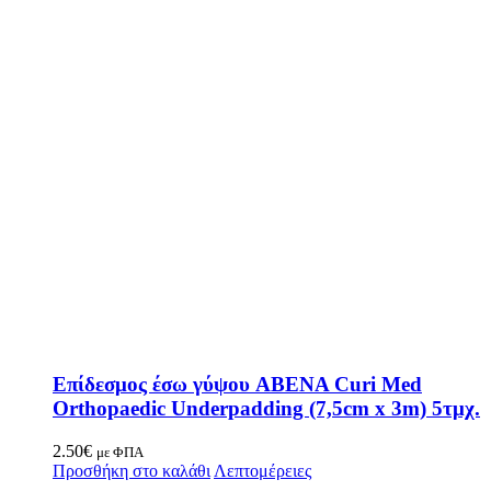
Επίδεσμος έσω γύψου ABENA Curi Med
Orthopaedic Underpadding (7,5cm x 3m) 5τμχ.
2.50
€
με ΦΠΑ
Προσθήκη στο καλάθι
Λεπτομέρειες