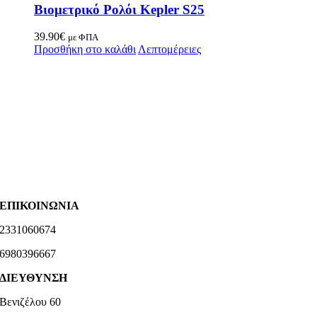
Βιομετρικό Ρολόι Kepler S25
39.90
€
με ΦΠΑ
Προσθήκη στο καλάθι
Λεπτομέρειες
ΕΠΙΚΟΙΝΩΝΙΑ
2331060674
6980396667
ΔΙΕΥΘΥΝΣΗ
Βενιζέλου 60