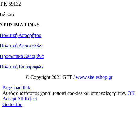
Τ.Κ 59132
Βέροια
ΧΡΗΣΙΜΑ LINKS
Πολιτική Απορρήτου
Πολιτική Αποστολών
Προσωπικά Δεδομένα
Πολιτική Επιστροφών
© Copyright 2021 GFT /
www.site-eshop.gr
Page load link
Αυτός ο ιστότοπος χρησιμοποιεί cookies και υπηρεσίες τρίτων.
OK
Accept All
Reject
Go to Top