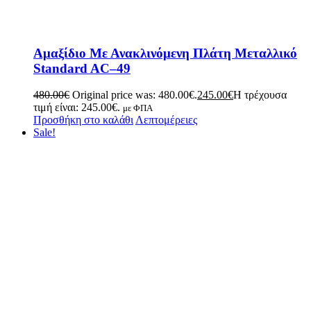
Αμαξίδιο Με Ανακλινόμενη Πλάτη Μεταλλικό
Standard AC–49
480.00
€
Original price was: 480.00€.
245.00
€
Η τρέχουσα
τιμή είναι: 245.00€.
με ΦΠΑ
Προσθήκη στο καλάθι
Λεπτομέρειες
Sale!