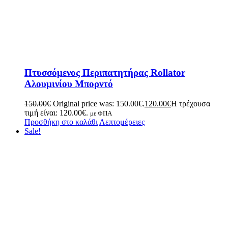
Πτυσσόμενος Περιπατητήρας Rollator
Αλουμινίου Μπορντό
150.00
€
Original price was: 150.00€.
120.00
€
Η τρέχουσα
τιμή είναι: 120.00€.
με ΦΠΑ
Προσθήκη στο καλάθι
Λεπτομέρειες
Sale!