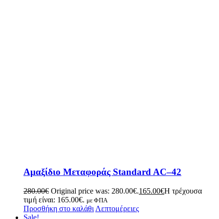
Αμαξίδιο Μεταφοράς Standard AC–42
280.00
€
Original price was: 280.00€.
165.00
€
Η τρέχουσα
τιμή είναι: 165.00€.
με ΦΠΑ
Προσθήκη στο καλάθι
Λεπτομέρειες
Sale!