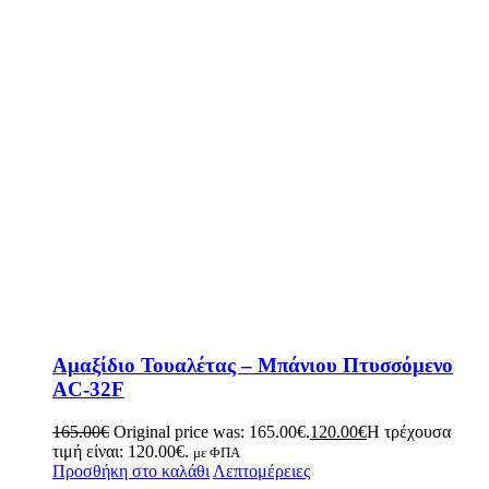
Αμαξίδιο Τουαλέτας – Μπάνιου Πτυσσόμενο
AC-32F
165.00
€
Original price was: 165.00€.
120.00
€
Η τρέχουσα
τιμή είναι: 120.00€.
με ΦΠΑ
Προσθήκη στο καλάθι
Λεπτομέρειες