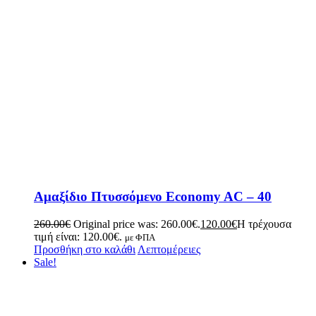
Αμαξίδιο Πτυσσόμενο Economy AC – 40
260.00
€
Original price was: 260.00€.
120.00
€
Η τρέχουσα
τιμή είναι: 120.00€.
με ΦΠΑ
Προσθήκη στο καλάθι
Λεπτομέρειες
Sale!