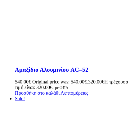
Αμαξίδιο Αλουμινίου AC–52
540.00
€
Original price was: 540.00€.
320.00
€
Η τρέχουσα
τιμή είναι: 320.00€.
με ΦΠΑ
Προσθήκη στο καλάθι
Λεπτομέρειες
Sale!