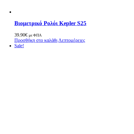
Βιομετρικό Ρολόι Kepler S25
39.90
€
με ΦΠΑ
Προσθήκη στο καλάθι
Λεπτομέρειες
Sale!