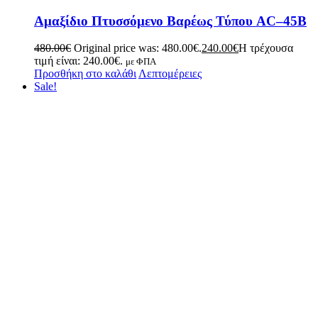
Αμαξίδιο Πτυσσόμενο Βαρέως Τύπου AC–45B
480.00
€
Original price was: 480.00€.
240.00
€
Η τρέχουσα
τιμή είναι: 240.00€.
με ΦΠΑ
Προσθήκη στο καλάθι
Λεπτομέρειες
Sale!