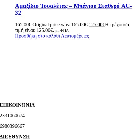
Αμαξίδιο Τουαλέτας – Μπάνιου Σταθερό AC-
32
165.00
€
Original price was: 165.00€.
125.00
€
Η τρέχουσα
τιμή είναι: 125.00€.
με ΦΠΑ
Προσθήκη στο καλάθι
Λεπτομέρειες
ΕΠΙΚΟΙΝΩΝΙΑ
2331060674
6980396667
ΔΙΕΥΘΥΝΣΗ