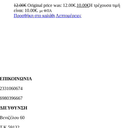
12.00
€
Original price was: 12.00€.
10.00
€
Η τρέχουσα τιμή
είναι: 10.00€.
με ΦΠΑ
Προσθήκη στο καλάθι
Λεπτομέρειες
ΕΠΙΚΟΙΝΩΝΙΑ
2331060674
6980396667
ΔΙΕΥΘΥΝΣΗ
Βενιζέλου 60
Τ.Κ 59132