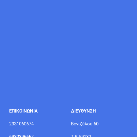
ΕΠΙΚΟΙΝΩΝΙΑ
ΔΙΕΥΘΥΝΣΗ
2331060674
Βενιζέλου 60
6980396667
Τ.Κ 59132