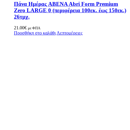
Πάνα Ημέρας ABENA Abri Form Premium
Zero LARGE 0 (περιφέρεια 100εκ. έως 150εκ.)
26τμχ.
21.00
€
με ΦΠΑ
Προσθήκη στο καλάθι
Λεπτομέρειες