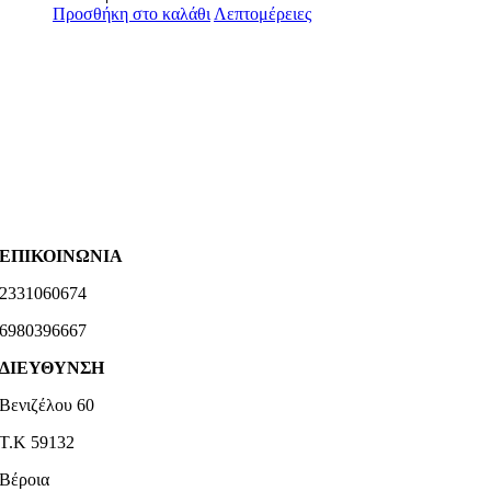
Προσθήκη στο καλάθι
Λεπτομέρειες
ΕΠΙΚΟΙΝΩΝΙΑ
2331060674
6980396667
ΔΙΕΥΘΥΝΣΗ
Βενιζέλου 60
Τ.Κ 59132
Βέροια