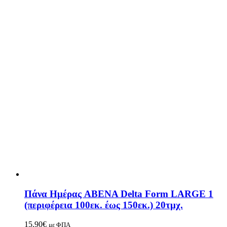
Πάνα Ημέρας ABENA Delta Form LARGE 1
(περιφέρεια 100εκ. έως 150εκ.) 20τμχ.
15.90
€
με ΦΠΑ