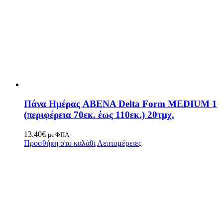
Πάνα Ημέρας ABENA Delta Form MEDIUM 1
(περιφέρεια 70εκ. έως 110εκ.) 20τμχ.
13.40
€
με ΦΠΑ
Προσθήκη στο καλάθι
Λεπτομέρειες