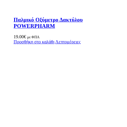
Παλμικό Οξύμετρο Δακτύλου
POWERPHARM
19.00
€
με ΦΠΑ
Προσθήκη στο καλάθι
Λεπτομέρειες