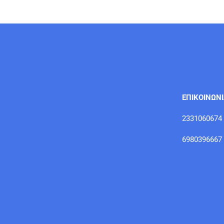
ΕΠΙΚΟΙΝΩΝ
2331060674
6980396667