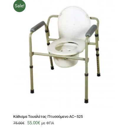
Sale!
Κάθισμα Τουαλέτας Πτυσσόμενο AC–525
Original
Η
55.00
€
75.00
€
με ΦΠΑ
price
τρέχουσα