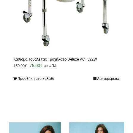
Κάθισμα Τουαλέτας Τροχήλατο Deluxe AC–522W
Original
Η
75.00
€
150.00
€
με ΦΠΑ
price
τρέχουσα
Προσθήκη στο καλάθι
Λεπτομέρειες
was:
τιμή
150.00€.
είναι:
75.00€.