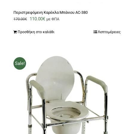
Περιστρεφόμενη Καρέκλα Μπάνιου AC-380
Original
Η
110.00
€
170.00
€
με ΦΠΑ
price
τρέχουσα
Προσθήκη στο καλάθι
Λεπτομέρειες
was:
τιμή
170.00€.
είναι:
110.00€.
Sale!