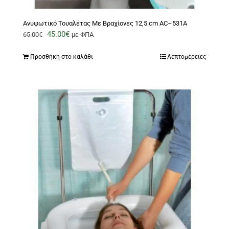
Ανυψωτικό Τουαλέτας Με Βραχίονες 12,5 cm AC–531Α
Original
Η
45.00
€
65.00
€
με ΦΠΑ
price
τρέχουσα
Προσθήκη στο καλάθι
Λεπτομέρειες
was:
τιμή
65.00€.
είναι:
45.00€.