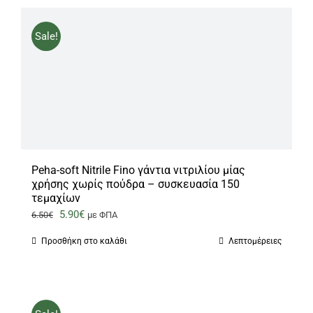
Sale!
Peha-soft Nitrile Fino γάντια νιτριλίου μίας
χρήσης χωρίς πούδρα – συσκευασία 150
τεμαχίων
Original
Η
5.90
€
6.50
€
με ΦΠΑ
price
τρέχουσα
Προσθήκη στο καλάθι
Λεπτομέρειες
was:
τιμή
6.50€.
είναι:
5.90€.