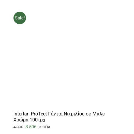
3.50€.
Sale!
Intertan ProTect Γάντια Νιτριλίου σε Μπλε
Χρώμα 100τμχ
Original
Η
3.50
€
4.00
€
με ΦΠΑ