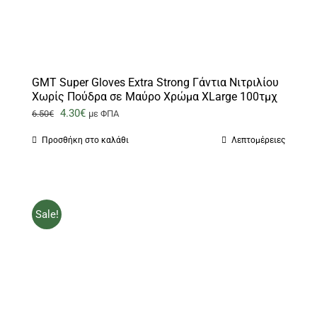
GMT Super Gloves Extra Strong Γάντια Νιτριλίου
Χωρίς Πούδρα σε Μαύρο Χρώμα XLarge 100τμχ
Original
Η
4.30
€
6.50
€
με ΦΠΑ
price
τρέχουσα
Προσθήκη στο καλάθι
Λεπτομέρειες
was:
τιμή
6.50€.
είναι:
4.30€.
Sale!