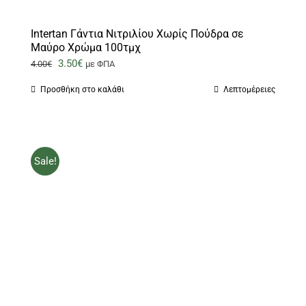
Intertan Γάντια Νιτριλίου Χωρίς Πούδρα σε
Μαύρο Χρώμα 100τμχ
Original
Η
3.50
€
4.00
€
με ΦΠΑ
price
τρέχουσα
Προσθήκη στο καλάθι
Λεπτομέρειες
was:
τιμή
4.00€.
είναι:
3.50€.
Sale!