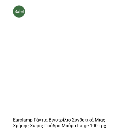
3.50€.
Sale!
Eurolamp Γάντια Βινυτρίλιο Συνθετικά Μιας
Χρήσης Χωρίς Πούδρα Μαύρα Large 100 τμχ