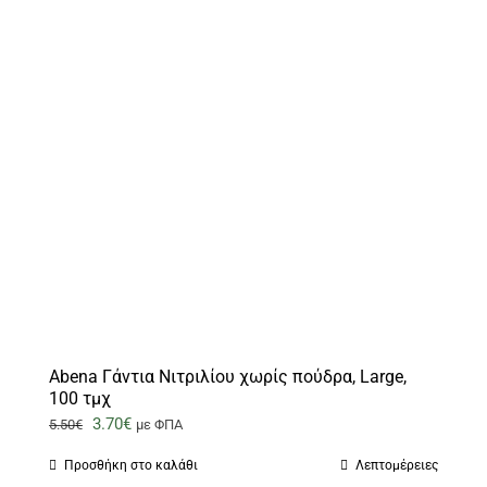
Abena Γάντια Νιτριλίου χωρίς πούδρα, Large,
100 τμχ
Original
Η
3.70
€
5.50
€
με ΦΠΑ
price
τρέχουσα
Προσθήκη στο καλάθι
Λεπτομέρειες
was:
τιμή