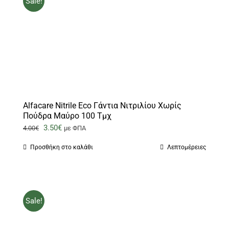
Sale!
Alfacare Nitrile Eco Γάντια Νιτριλίου Χωρίς
Πούδρα Μαύρο 100 Τμχ
Original
Η
3.50
€
4.00
€
με ΦΠΑ
price
τρέχουσα
Προσθήκη στο καλάθι
Λεπτομέρειες
was:
τιμή
4.00€.
είναι:
3.50€.
Sale!