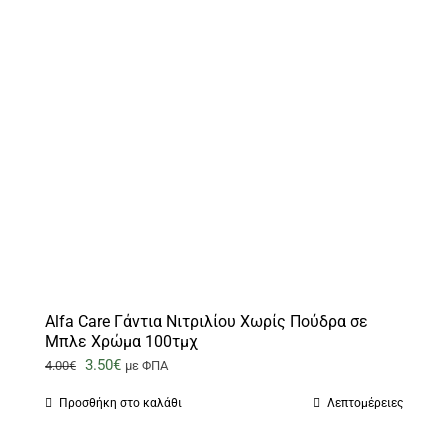
Alfa Care Γάντια Νιτριλίου Χωρίς Πούδρα σε
Μπλε Χρώμα 100τμχ
Original
Η
3.50
€
4.00
€
με ΦΠΑ
price
τρέχουσα
Προσθήκη στο καλάθι
Λεπτομέρειες
was:
τιμή
4.00€.
είναι: