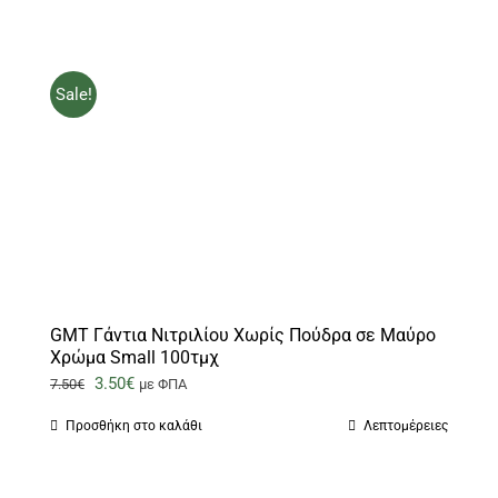
5.50€.
είναι:
3.70€.
Sale!
GMT Γάντια Νιτριλίου Χωρίς Πούδρα σε Μαύρο
Χρώμα Small 100τμχ
Original
Η
3.50
€
7.50
€
με ΦΠΑ
price
τρέχουσα
Προσθήκη στο καλάθι
Λεπτομέρειες
was:
τιμή
7.50€.
είναι: