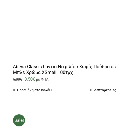
Abena Classic Γάντια Νιτριλίου Χωρίς Πούδρα σε
Μπλε Χρώμα XSmall 100τμχ
Original
Η
3.50
€
5.00
€
με ΦΠΑ
price
τρέχουσα
Προσθήκη στο καλάθι
Λεπτομέρειες
was:
τιμή
5.00€.
είναι:
3.50€.
Sale!