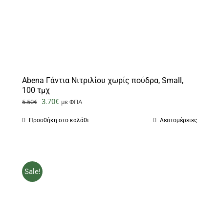
Abena Γάντια Νιτριλίου χωρίς πούδρα, Small,
100 τμχ
Original
Η
3.70
€
5.50
€
με ΦΠΑ
price
τρέχουσα
Προσθήκη στο καλάθι
Λεπτομέρειες
was:
τιμή
5.50€.
είναι:
3.70€.
Sale!