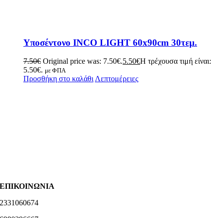
Υποσέντονο INCO LIGHT 60x90cm 30τεμ.
7.50
€
Original price was: 7.50€.
5.50
€
Η τρέχουσα τιμή είναι:
5.50€.
με ΦΠΑ
Προσθήκη στο καλάθι
Λεπτομέρειες
ΕΠΙΚΟΙΝΩΝΙΑ
2331060674