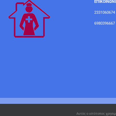
ΕΠΙΚΟΙΝΩΝ
2331060674
6980396667
Αυτός ο ιστότοπος χρησιμ