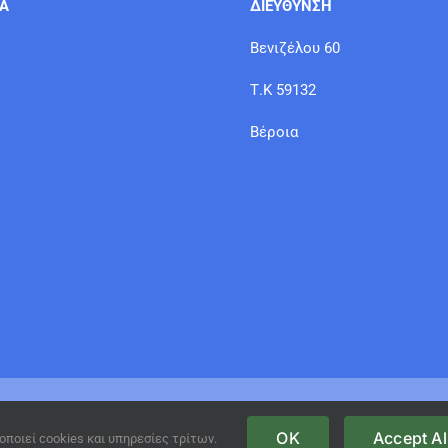
ΙΑ
ΔΙΕΥΘΥΝΣΗ
Βενιζέλου 60
Τ.Κ 59132
Βέροια
© Copyright 2021 GFT /
www.site-eshop.gr
OK
Accept Al
οποιεί cookies και υπηρεσίες τρίτων.